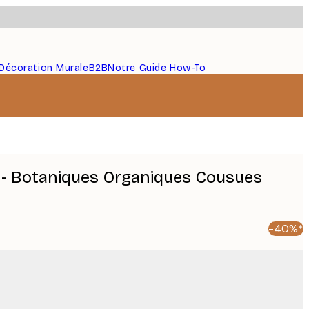
Décoration Murale
B2B
Notre Guide How-To
la - Botaniques Organiques Cousues
-40%*