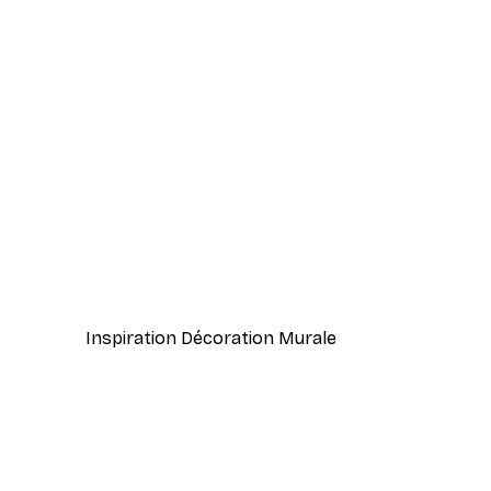
-40%*
Cocktail bar boissons affiche
À partir de $23.40
$39
Inspiration Décoration Murale