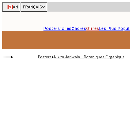
Skip
CAN
FRANÇAIS
to
main
content.
Posters
Toiles
Cadres
Offres
Les Plus Popul
▸
▸
Posters
Nikita Jariwala - Botaniques Organiques 