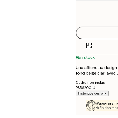
Frame
21x30 cm
options
30x40 cm
40x50 cm
50x70 cm
En stock
70x100 cm
Une affiche au design 
fond beige clair avec 
Cadre non inclus.
PS56200-4
Historique des prix
Papier premi
à finition mat