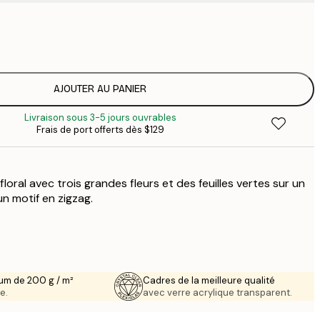
$
$
$
$
AJOUTER AU PANIER
$
Livraison sous 3-5 jours ouvrables
$
Frais de port offerts dès $129
$
floral avec trois grandes fleurs et des feuilles vertes sur un
un motif en zigzag.
um de 200 g / m²
Cadres de la meilleure qualité
e.
avec verre acrylique transparent.