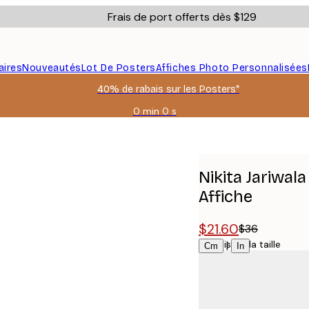
Frais de port offerts dès $129
aires
Nouveautés
Lot De Posters
Affiches Photo Personnalisées
40% de rabais sur les Posters*
0 min
0 s
Valable
jusqu'au
Cousues Affiche
:
2026-
08-
Nikita Jariwa
06
Affiche
$21.60
$36
Choisissez la taille
|
Cm
In