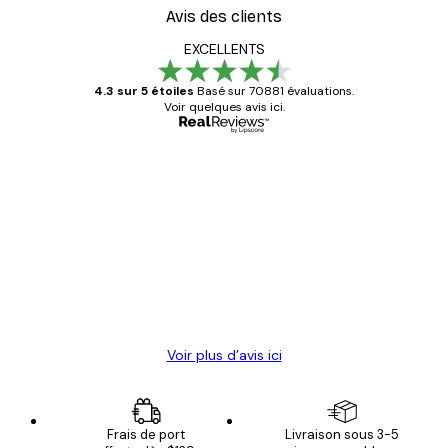
Avis des clients
EXCELLENTS
4.3 sur 5 étoiles
Basé sur 70881 évaluations.
Voir quelques avis ici.
Acheteur vérifié
Avis
des
Satisfaite !
clients
4 juin
Christelle K
Voir plus d’avis ici
Frais de port
Livraison sous 3-5