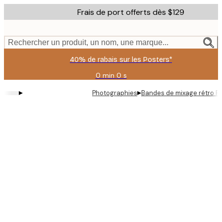
Skip
Frais de port offerts dès $129
to
main
content.
Rechercher un produit, un nom, une marque...
40% de rabais sur les Posters*
0 min
0 s
Valable
jusqu'au
▸
▸
Photographies
Bandes de mixage rétro P
:
2026-
08-
09