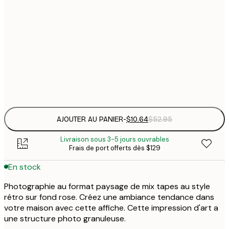
$
30x40 cm
$
$
50x70 cm
$
Frame
options
AJOUTER AU PANIER
-
$10.64
$52.95
Livraison sous 3-5 jours ouvrables
Frais de port offerts dès $129
En stock
Photographie au format paysage de mix tapes au style
rétro sur fond rose. Créez une ambiance tendance dans
votre maison avec cette affiche. Cette impression d'art a
une structure photo granuleuse.