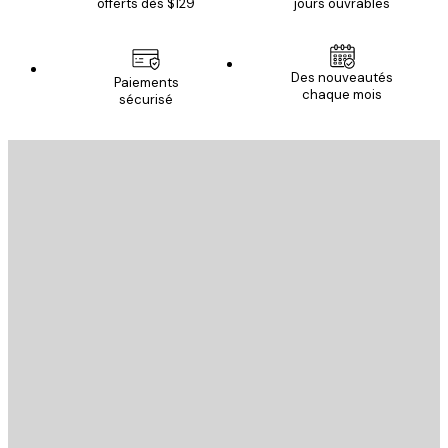
offerts dès $129
jours ouvrables
Des nouveautés
Paiements
chaque mois
sécurisé
Email
ENVOYER
Store
Poster Store
Service Client