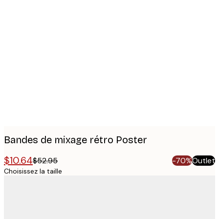
Product
images
Bandes de mixage rétro Poster
$10.64
$52.95
-70%
Outlet
Choisissez la taille