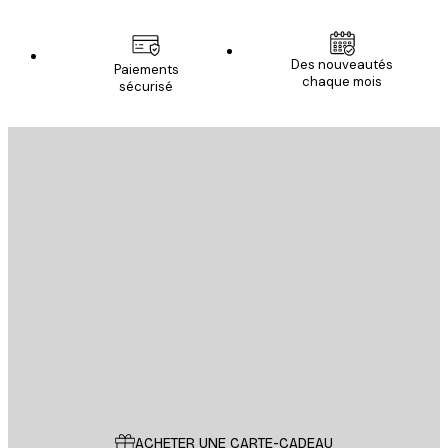
Des nouveautés
Paiements
chaque mois
sécurisé
Email
ENVOYER
Store
Poster Store
Service Client
ACHETER UNE CARTE-CADEAU