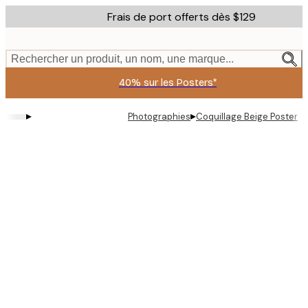
Skip
Frais de port offerts dès $129
to
main
content.
Rechercher un produit, un nom, une marque...
40% sur les Posters*
▸
▸
Photographies
Coquillage Beige Poster