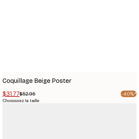
Product
images
Coquillage Beige Poster
$31.77
$52.95
-40%*
Choisissez la taille