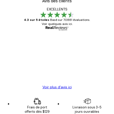
Avis des clients
EXCELLENTS
4.3 sur 5 étoiles
Basé sur 70881 évaluations.
Voir quelques avis ici.
Acheteur vérifié
Avis
des
Satisfaite !
clients
4 juin
Christelle K
Voir plus d’avis ici
Frais de port
Livraison sous 3-5
offerts dès $129
jours ouvrables