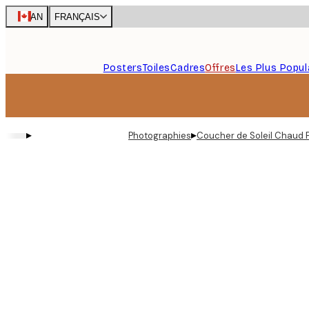
Skip
CAN
FRANÇAIS
to
main
content.
Posters
Toiles
Cadres
Offres
Les Plus Popul
▸
▸
Photographies
Coucher de Soleil Chaud 