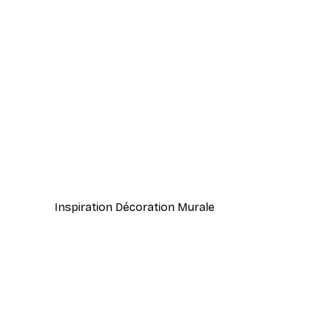
-70%
Outlet
Coucher de Soleil dans le Ch
À partir de $7.20
$36
Inspiration Décoration Murale