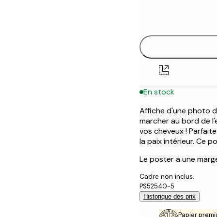
Frame
30x40 cm
options
50x70 cm
En stock
Affiche d'une photo d
marcher au bord de l'e
vos cheveux ! Parfait
la paix intérieur. Ce 
Le poster a une marge
Cadre non inclus.
PS52540-5
Historique des prix
Papier premi