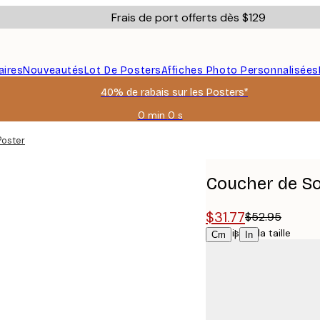
Frais de port offerts dès $129
aires
Nouveautés
Lot De Posters
Affiches Photo Personnalisées
40% de rabais sur les Posters*
0 min
0 s
Valable
jusqu'au
Poster
:
2026-
08-
Coucher de So
09
$31.77
$52.95
Choisissez la taille
|
Cm
In