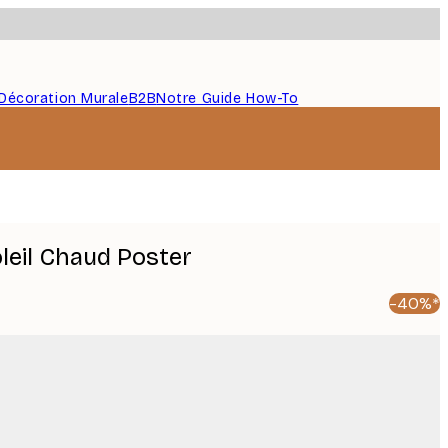
Décoration Murale
B2B
Notre Guide How-To
leil Chaud Poster
-40%*