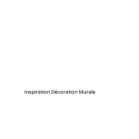
-40%*
Voiture de Course Poster
À partir de $31.77
$52.95
Inspiration Décoration Murale