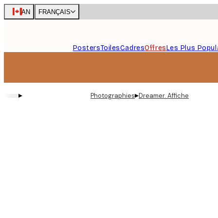
Skip
CAN
FRANÇAIS
to
main
content.
Posters
Toiles
Cadres
Offres
Les Plus Popul
▸
▸
Photographies
Dreamer. Affiche