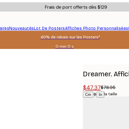
Frais de port offerts dès $129
aires
Nouveautés
Lot De Posters
Affiches Photo Personnalisées
40% de rabais sur les Posters*
0 min
0 s
Valable
jusqu'au
:
2026-
08-
Dreamer. Affi
06
$47.37
$78.95
Choisissez la taille
|
Cm
In