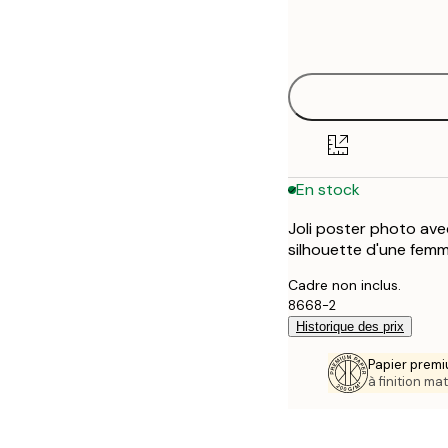
Frame
50x50 cm
options
En stock
Joli poster photo avec
silhouette d'une femm
Cadre non inclus.
8668-2
Historique des prix
Papier premi
à finition mat