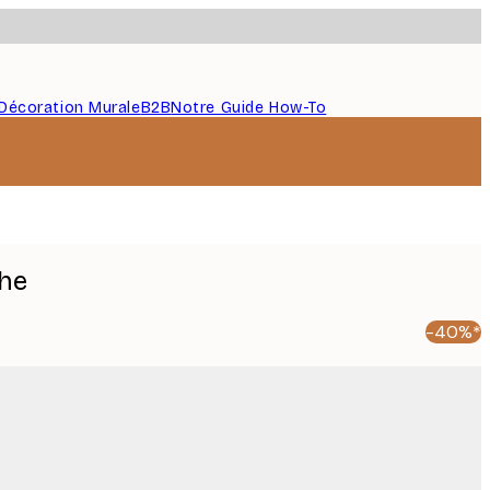
Décoration Murale
B2B
Notre Guide How-To
che
-40%*