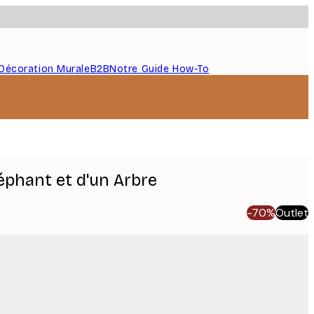
Décoration Murale
B2B
Notre Guide How-To
éphant et d'un Arbre
-70%
Outlet