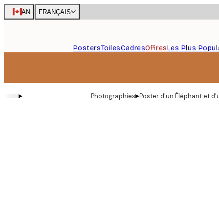
Skip
CAN
FRANÇAIS
to
main
content.
Posters
Toiles
Cadres
Offres
Les Plus Popul
▸
▸
Photographies
Poster d'un Éléphant et d'