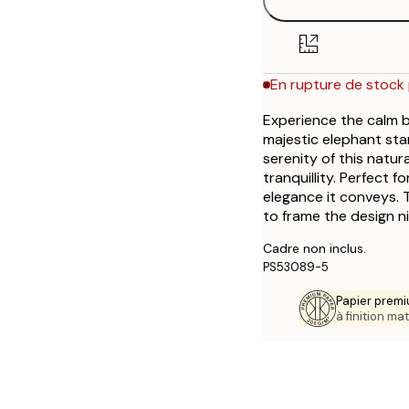
30x40 cm
En rupture de stock
50x70 cm
En rupture de stock
En rupture de stock 
Experience the calm b
majestic elephant sta
serenity of this natu
tranquillity. Perfect 
elegance it conveys. 
to frame the design ni
Cadre non inclus.
PS53089-5
Papier premi
à finition mat