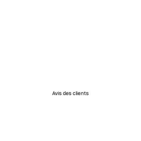
-40%*
Cocktail bar boissons affiche
À partir de $23.40
$39
Avis des clients