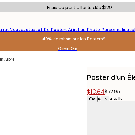
Frais de port offerts dès $129
aires
Nouveautés
Lot De Posters
Affiches Photo Personnalisées
40% de rabais sur les Posters*
0 min
0 s
Valable
jusqu'au
un Arbre
:
2026-
08-
Poster d'un Él
06
$10.64
$52.95
Choisissez la taille
|
Cm
In