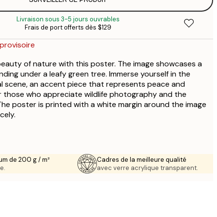
$
 provisoire
$
Livraison sous 3-5 jours ouvrables
$
Frais de port offerts dès $129
 provisoire
$
provisoire
eauty of nature with this poster. The image showcases a
nding under a leafy green tree. Immerse yourself in the
ral scene, an accent piece that represents peace and
for those who appreciate wildlife photography and the
The poster is printed with a white margin around the image
cely.
um de 200 g / m²
Cadres de la meilleure qualité
e.
avec verre acrylique transparent.