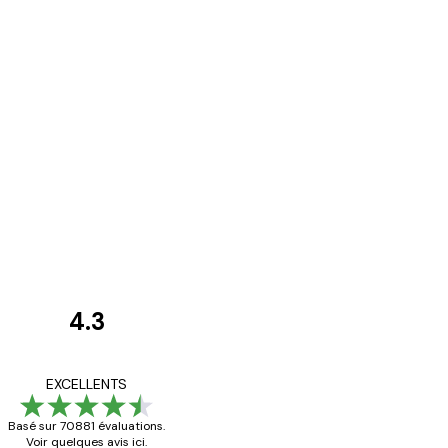
4.3
Avis
des
Satisfaite !
EXCELLENTS
clients
Basé sur 70881 évaluations.
Voir quelques avis ici.