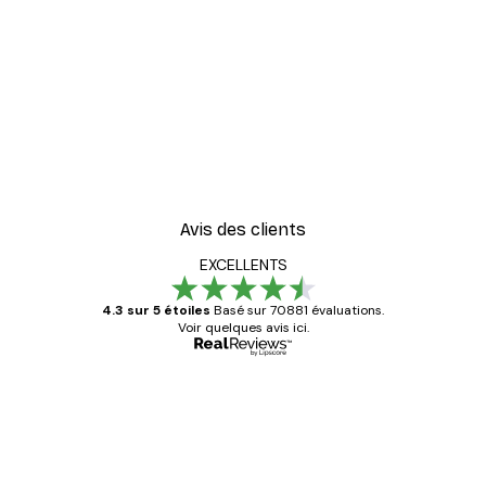
-40%*
er
Cocktail bar boissons aff
À partir de $23.40
$39
Avis des clients
EXCELLENTS
4.3 sur 5 étoiles
Basé sur 70881 évaluations.
Voir quelques avis ici.
Acheteur vérifié
Avis
des
Satisfaite !
clients