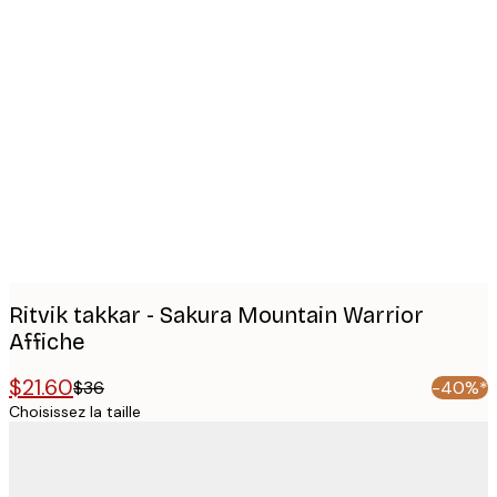
Product
images
Ritvik takkar - Sakura Mountain Warrior
Affiche
$21.60
$36
-40%*
Choisissez la taille