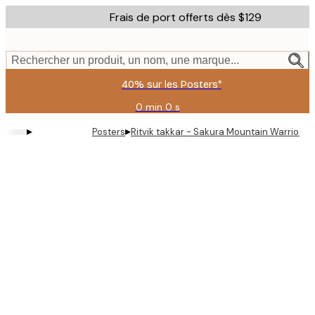
Skip
Frais de port offerts dès $129
to
main
content.
Rechercher un produit, un nom, une marque...
40% sur les Posters*
0 min
0 s
Valable
jusqu'au
▸
▸
Posters
Ritvik takkar - Sakura Mountain Warrior Af
:
2026-
08-
06