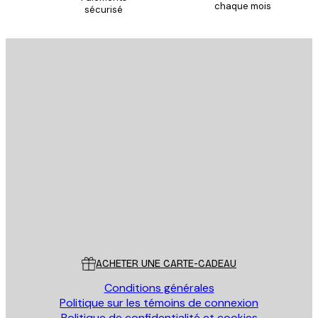
chaque mois
sécurisé
Email
ENVOYER
Store
Poster Store
Service Client
ACHETER UNE CARTE-CADEAU
Conditions générales
Politique sur les témoins de connexion
Politique de confidentialité et cookies