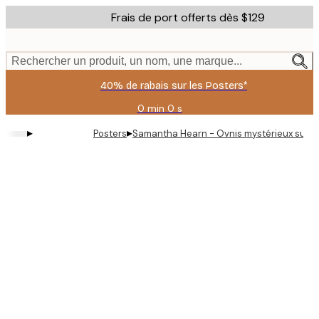
Skip
Frais de port offerts dès $129
to
main
content.
Rechercher un produit, un nom, une marque...
40% de rabais sur les Posters*
0 min
0 s
Valable
jusqu'au
▸
▸
Posters
Samantha Hearn - Ovnis mystérieux sur la
:
2026-
08-
09