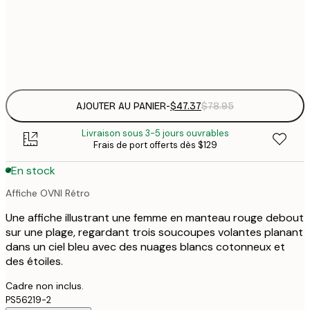
50x50 cm
$
Frame
options
AJOUTER AU PANIER
-
$47.37
$78.95
Livraison sous 3-5 jours ouvrables
Frais de port offerts dès $129
En stock
Affiche OVNI Rétro
Une affiche illustrant une femme en manteau rouge debout
sur une plage, regardant trois soucoupes volantes planant
dans un ciel bleu avec des nuages blancs cotonneux et
des étoiles.
Cadre non inclus.
PS56219-2