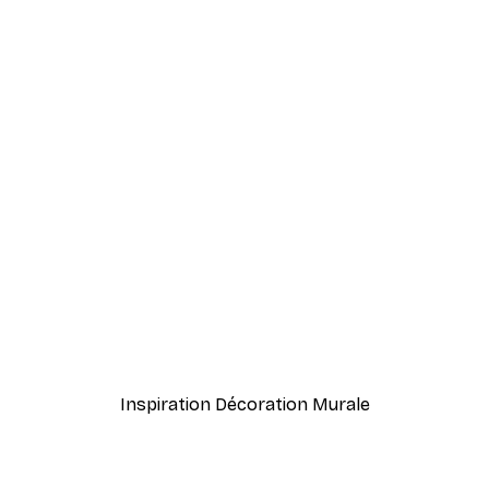
-40%*
s affiche
William Morris - Acanthus
À partir de $21.60
$36
Inspiration Décoration Murale