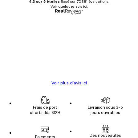
4.3 sur 5 étoiles
Basé sur 70881 évaluations.
Voir quelques avis ici.
Acheteur vérifié
Avis
des
Satisfaite !
clients
4 juin
Christelle K
Voir plus d’avis ici
Frais de port
Livraison sous 3-5
offerts dès $129
jours ouvrables
Des nouveautés
Paiements