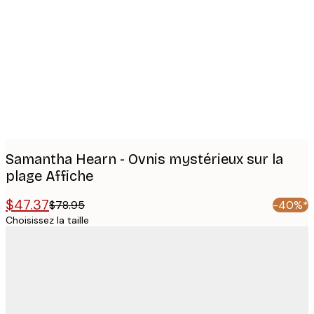
Product
images
Samantha Hearn - Ovnis mystérieux sur la
plage Affiche
$47.37
$78.95
-40%*
Choisissez la taille