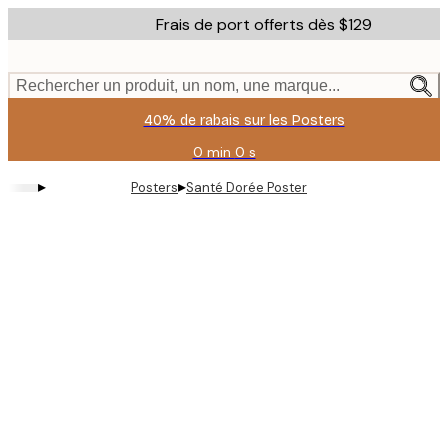
Skip
Frais de port offerts dès $129
to
main
content.
Rechercher un produit, un nom, une marque...
40% de rabais sur les Posters
0 min
0 s
Valable
jusqu'au
▸
▸
Posters
Santé Dorée Poster
:
2026-
08-
11