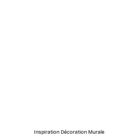
-40%*
Frida Art Poster
À partir de $8.37
$13.95
Inspiration Décoration Murale