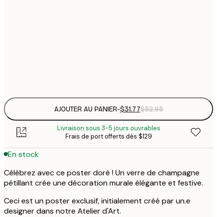
$
30x40 cm
$
$
50x70 cm
$
Frame
options
AJOUTER AU PANIER
-
$31.77
$52.95
Livraison sous 3-5 jours ouvrables
Frais de port offerts dès $129
En stock
Célébrez avec ce poster doré ! Un verre de champagne
pétillant crée une décoration murale élégante et festive.
Ceci est un poster exclusif, initialement créé par un.e
designer dans notre Atelier d'Art.