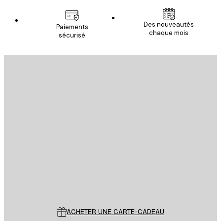
Des nouveautés
Paiements
chaque mois
sécurisé
Email
ENVOYER
Store
Poster Store
Service Client
ACHETER UNE CARTE-CADEAU