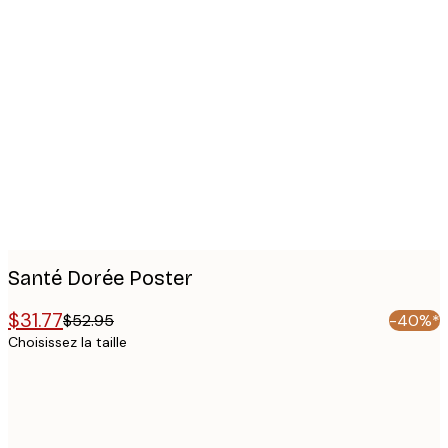
Product
images
Santé Dorée Poster
$31.77
$52.95
-40%*
Choisissez la taille