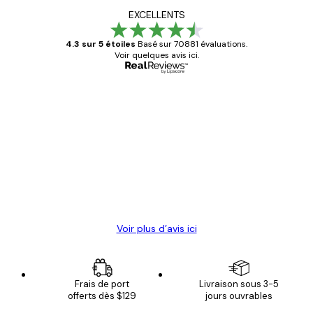
EXCELLENTS
4.3 sur 5 étoiles
Basé sur 70881 évaluations.
Voir quelques avis ici.
Acheteur vérifié
Avis
des
Satisfaite !
clients
4 juin
Christelle K
Voir plus d’avis ici
Frais de port
Livraison sous 3-5
offerts dès $129
jours ouvrables