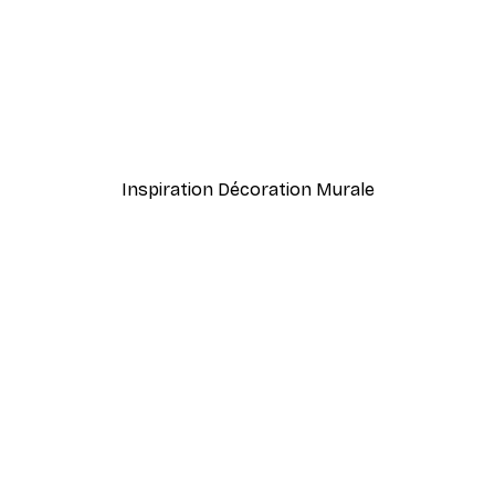
À partir de $21.60
$36
Inspiration Décoration Murale