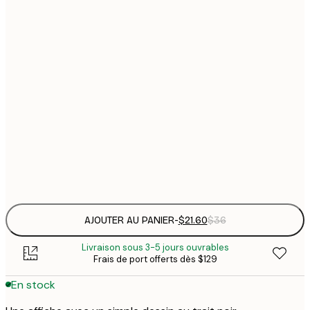
$
21x30 cm
$
30x40 cm
$
$
50x70 cm
$
70x100 cm
Frame
options
AJOUTER AU PANIER
-
$21.60
$36
Livraison sous 3-5 jours ouvrables
Frais de port offerts dès $129
En stock