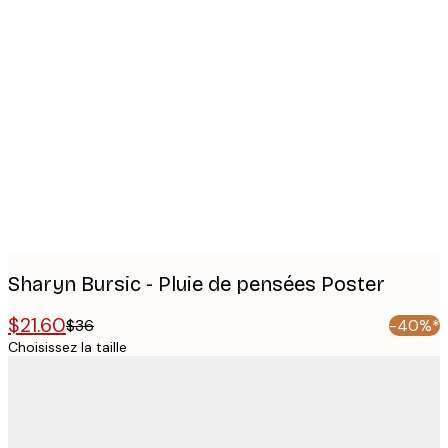
Product
images
Sharyn Bursic - Pluie de pensées Poster
$21.60
$36
-40%*
Choisissez la taille