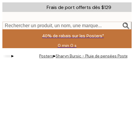
Skip
Frais de port offerts dès $129
to
main
content.
Rechercher un produit, un nom, une marque...
40% de rabais sur les Posters*
0 min
0 s
Valable
jusqu'au
▸
▸
Posters
Sharyn Bursic - Pluie de pensées Poster
:
2026-
08-
06