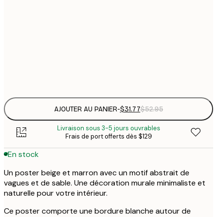
$
30x40 cm
$
$
50x70 cm
$
Frame
options
AJOUTER AU PANIER
-
$31.77
$52.95
Livraison sous 3-5 jours ouvrables
Frais de port offerts dès $129
En stock
Un poster beige et marron avec un motif abstrait de
vagues et de sable. Une décoration murale minimaliste et
naturelle pour votre intérieur.
Ce poster comporte une bordure blanche autour de