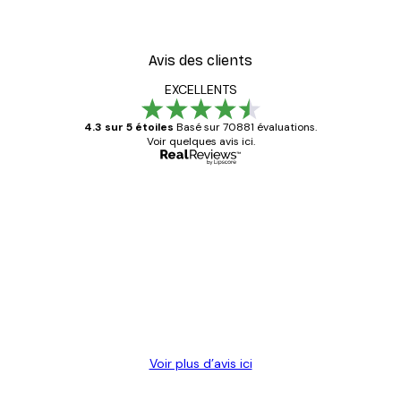
Avis des clients
EXCELLENTS
4.3 sur 5 étoiles
Basé sur 70881 évaluations.
Voir quelques avis ici.
Acheteur vérifié
Avis
des
Satisfaite !
clients
4 juin
Christelle K
Voir plus d’avis ici