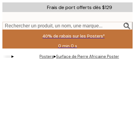
Skip
Frais de port offerts dès $129
to
main
content.
Rechercher un produit, un nom, une marque...
40% de rabais sur les Posters*
0 min
0 s
Valable
jusqu'au
▸
▸
Posters
Surface de Pierre Africaine Poster
:
2026-
08-
06