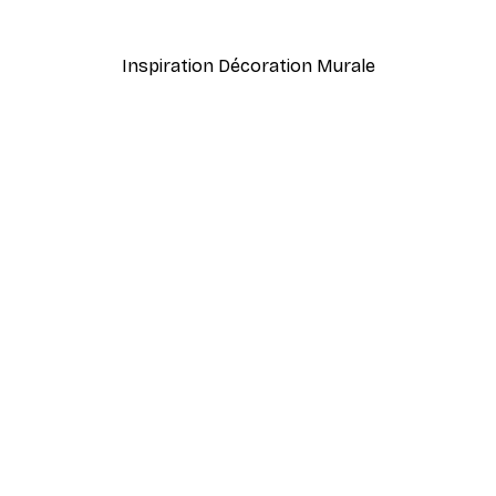
À partir de $21.60
$36
Inspiration Décoration Murale