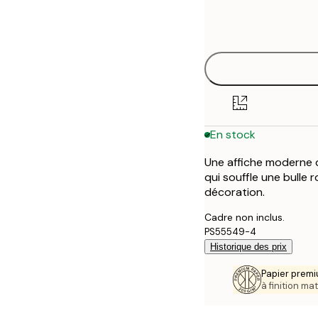
Frame
21x30 cm
options
30x40 cm
50x70 cm
70x100 cm
En stock
Une affiche moderne q
qui souffle une bulle
décoration.
Cadre non inclus.
PS55549-4
Historique des prix
Papier premi
à finition mat