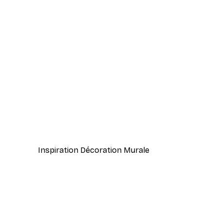
-40%*
William Morris - Acanthus Por
À partir de $21.60
$36
Inspiration Décoration Murale