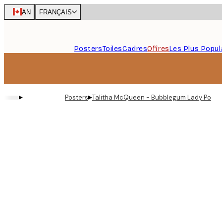
Skip
CAN
FRANÇAIS
to
main
content.
Posters
Toiles
Cadres
Offres
Les Plus Popul
▸
▸
Posters
Talitha McQueen - Bubblegum Lady Portrai