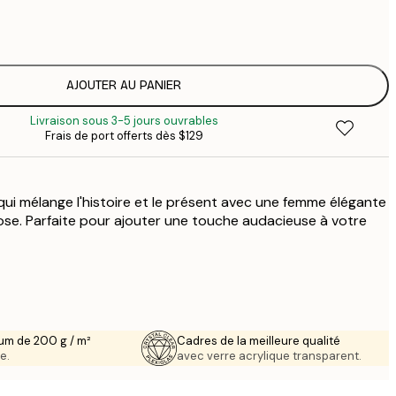
$
$
$
$
AJOUTER AU PANIER
$
Livraison sous 3-5 jours ouvrables
Frais de port offerts dès $129
ui mélange l'histoire et le présent avec une femme élégante
 rose. Parfaite pour ajouter une touche audacieuse à votre
um de 200 g / m²
Cadres de la meilleure qualité
e.
avec verre acrylique transparent.