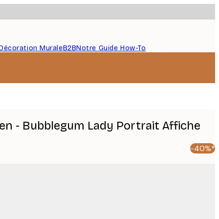
Décoration Murale
B2B
Notre Guide How-To
en - Bubblegum Lady Portrait Affiche
-40%*