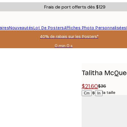
Frais de port offerts dès $129
aires
Nouveautés
Lot De Posters
Affiches Photo Personnalisées
40% de rabais sur les Posters*
0 min
0 s
Valable
jusqu'au
t Affiche
:
2026-
08-
Talitha McQue
09
$21.60
$36
Choisissez la taille
|
Cm
In