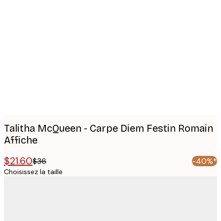
Product
images
Talitha McQueen - Carpe Diem Festin Romain
Affiche
$21.60
$36
-40%*
Choisissez la taille