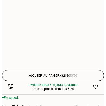
$
21x30 cm
$
30x40 cm
$
$
50x70 cm
$
70x100 cm
Frame
options
AJOUTER AU PANIER
-
$21.60
$36
Livraison sous 3-5 jours ouvrables
Frais de port offerts dès $129
En stock