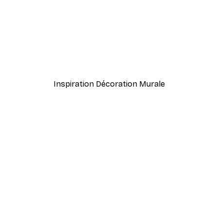
À partir de $21.60
$36
Inspiration Décoration Murale