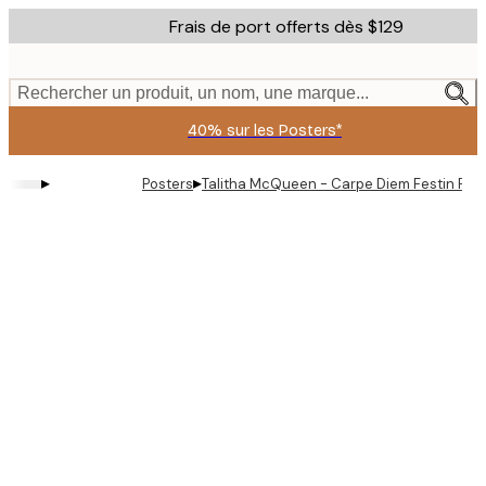
Skip
Frais de port offerts dès $129
to
main
content.
Rechercher un produit, un nom, une marque...
40% sur les Posters*
▸
▸
Posters
Talitha McQueen - Carpe Diem Festin Rom