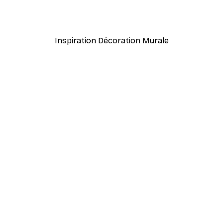
 Poster
Reste au Lit Affiche
À partir de $8.37
$13.95
Inspiration Décoration Murale