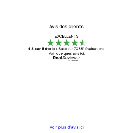
Avis des clients
EXCELLENTS
4.3 sur 5 étoiles
Basé sur 70881 évaluations.
Voir quelques avis ici.
Acheteur vérifié
Avis
des
Satisfaite !
clients
4 juin
Christelle K
Voir plus d’avis ici