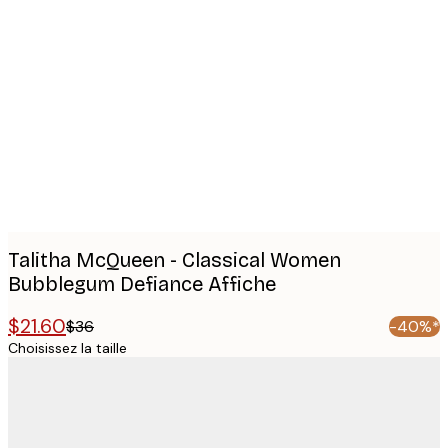
Product
images
Talitha McQueen - Classical Women
Bubblegum Defiance Affiche
$21.60
$36
-40%*
Choisissez la taille