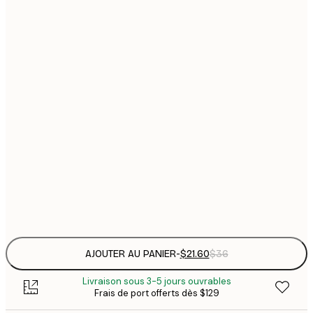
$
21x30 cm
$
30x40 cm
$
$
40x50 cm
$
$
50x70 cm
$
70x100 cm
Frame
options
AJOUTER AU PANIER
-
$21.60
$36
Livraison sous 3-5 jours ouvrables
Frais de port offerts dès $129