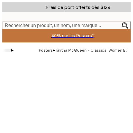
Skip
Frais de port offerts dès $129
to
main
content.
Rechercher un produit, un nom, une marque...
40% sur les Posters*
▸
▸
Posters
Talitha McQueen - Classical Women Bubb