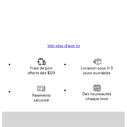
des
Satisfaite !
clients
4 juin
Christelle K
Voir plus d’avis ici
Frais de port
Livraison sous 3-5
offerts dès $129
jours ouvrables
Des nouveautés
Paiements
chaque mois
sécurisé