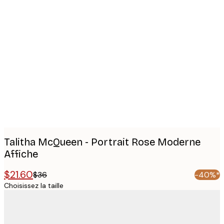
Product
images
Talitha McQueen - Portrait Rose Moderne
Affiche
$21.60
$36
-40%*
Choisissez la taille