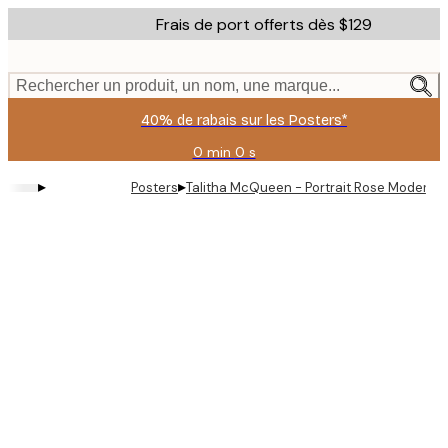
Skip
Frais de port offerts dès $129
to
main
content.
Rechercher un produit, un nom, une marque...
40% de rabais sur les Posters*
0 min
0 s
Valable
jusqu'au
▸
▸
Posters
Talitha McQueen - Portrait Rose Moderne 
:
2026-
08-
06