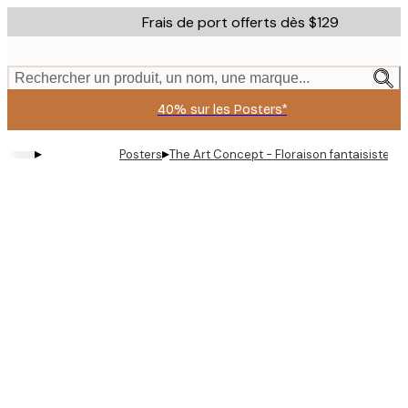
Skip
Frais de port offerts dès $129
to
main
content.
Rechercher un produit, un nom, une marque...
40% sur les Posters*
▸
▸
Posters
The Art Concept - Floraison fantaisiste de