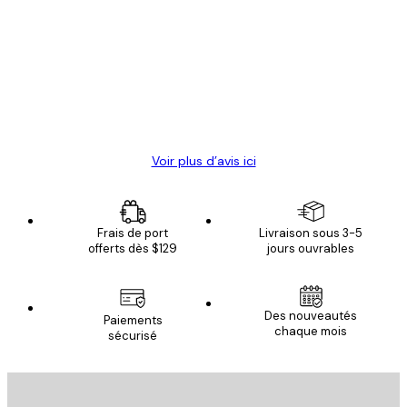
des
Satisfaite !
clients
4 juin
Christelle K
Voir plus d’avis ici
Frais de port
Livraison sous 3-5
offerts dès $129
jours ouvrables
Des nouveautés
Paiements
chaque mois
sécurisé