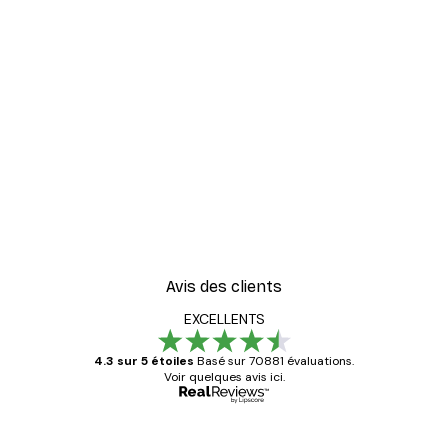
-40%*
er
Herbe de Plage Poster
À partir de $21.60
$36
Avis des clients
EXCELLENTS
4.3 sur 5 étoiles
Basé sur 70881 évaluations.
Voir quelques avis ici.
Acheteur vérifié
Avis