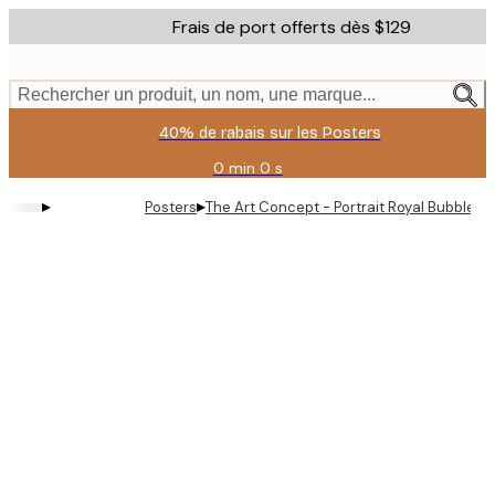
Skip
Frais de port offerts dès $129
to
main
content.
Rechercher un produit, un nom, une marque...
40% de rabais sur les Posters
0 min
0 s
Valable
jusqu'au
▸
▸
Posters
The Art Concept - Portrait Royal Bubbleg
:
2026-
08-
11