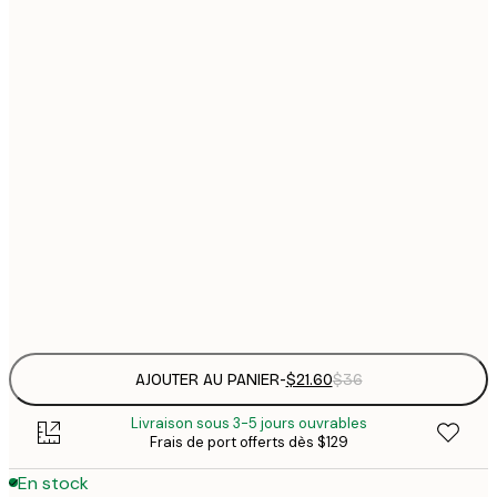
$
21x30 cm
$
30x40 cm
$
$
50x70 cm
$
70x100 cm
Frame
options
AJOUTER AU PANIER
-
$21.60
$36
Livraison sous 3-5 jours ouvrables
Frais de port offerts dès $129
En stock