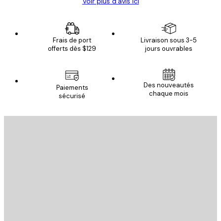
Voir plus d’avis ici
Frais de port
Livraison sous 3-5
offerts dès $129
jours ouvrables
Des nouveautés
Paiements
chaque mois
sécurisé
Email
ENVOYER