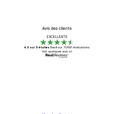
Avis des clients
EXCELLENTS
4.3 sur 5 étoiles
Basé sur 70881 évaluations.
Voir quelques avis ici.
Acheteur vérifié
Avis
des
Satisfaite !
clients
4 juin
Christelle K