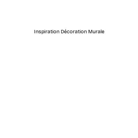
Frida Art Poster
À partir de $8.37
$13.95
Inspiration Décoration Murale