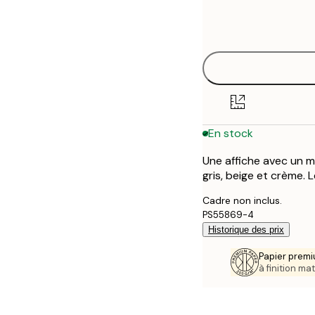
Frame
21x30 cm
options
30x40 cm
40x50 cm
50x50 cm
En stock
50x70 cm
Une affiche avec un m
70x100 cm
gris, beige et crème. 
Cadre non inclus.
PS55869-4
Historique des prix
Papier premi
à finition mat