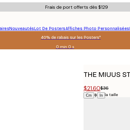
Frais de port offerts dès $129
aires
Nouveautés
Lot De Posters
Affiches Photo Personnalisées
40% de rabais sur les Posters*
0 min
0 s
Valable
jusqu'au
he
:
2026-
08-
THE MIUUS STU
06
$21.60
$36
Choisissez la taille
|
Cm
In