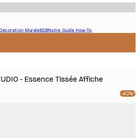
Décoration Murale
B2B
Notre Guide How-To
DIO - Essence Tissée Affiche
-40%*