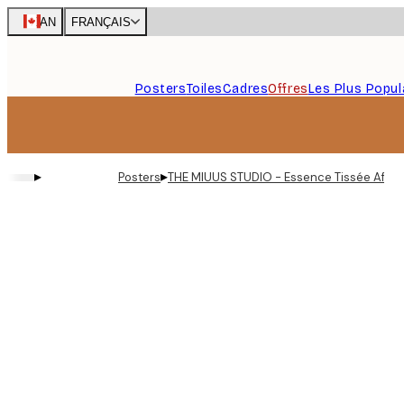
Skip
CAN
FRANÇAIS
to
main
content.
Posters
Toiles
Cadres
Offres
Les Plus Popul
▸
▸
Posters
THE MIUUS STUDIO - Essence Tissée Affic