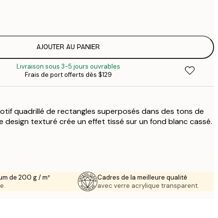
$
$
$
$
AJOUTER AU PANIER
$
Livraison sous 3-5 jours ouvrables
$
Frais de port offerts dès $129
$
$
$
otif quadrillé de rectangles superposés dans des tons de
Le design texturé crée un effet tissé sur un fond blanc cassé.
um de 200 g / m²
Cadres de la meilleure qualité
e.
avec verre acrylique transparent.