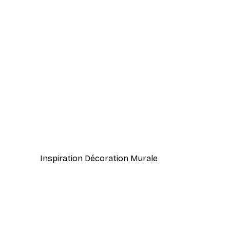
-40%*
Cocktail bar boissons affiche
À partir de $23.40
$39
Inspiration Décoration Murale