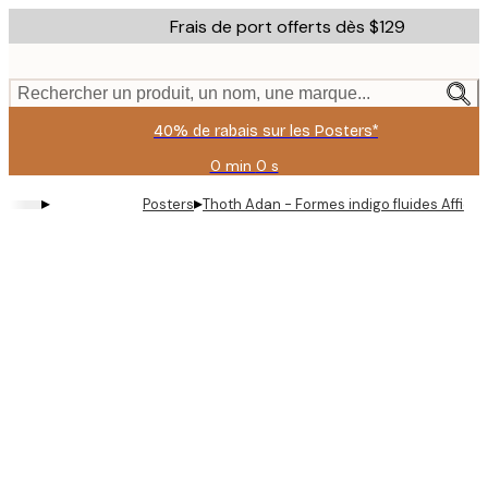
Skip
Frais de port offerts dès $129
to
main
content.
Rechercher un produit, un nom, une marque...
40% de rabais sur les Posters*
0 min
0 s
Valable
jusqu'au
▸
▸
Posters
Thoth Adan - Formes indigo fluides Affich
:
2026-
08-
09