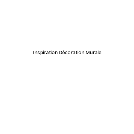
-40%*
Affiche
Porte Fleurs Poster
À partir de $21.60
$36
Inspiration Décoration Murale