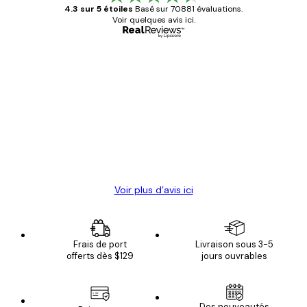
4.3 sur 5 étoiles
Basé sur 70881 évaluations.
Voir quelques avis ici.
Acheteur vérifié
Avis
des
Satisfaite !
clients
4 juin
Christelle K
Voir plus d’avis ici
Frais de port
Livraison sous 3-5
offerts dès $129
jours ouvrables
Des nouveautés