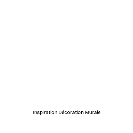
-40%*
Chemin au Soleil Couchan
À partir de $21.60
$36
Inspiration Décoration Murale