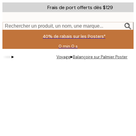
Skip
Frais de port offerts dès $129
to
main
content.
Rechercher un produit, un nom, une marque...
40% de rabais sur les Posters*
0 min
0 s
Valable
jusqu'au
▸
▸
Voyage
Balançoire sur Palmier Poster
:
2026-
08-
09