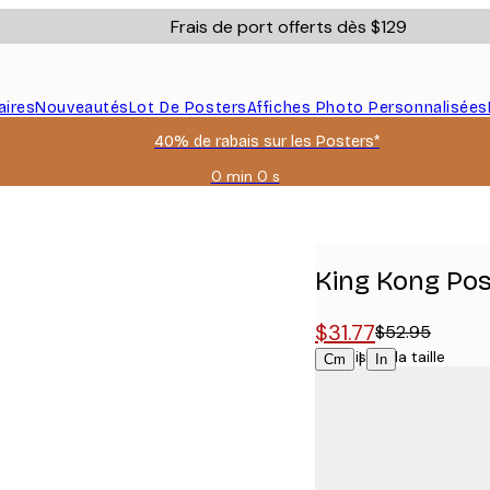
Frais de port offerts dès $129
aires
Nouveautés
Lot De Posters
Affiches Photo Personnalisées
40% de rabais sur les Posters*
0 min
0 s
Valable
jusqu'au
:
2026-
08-
King Kong Pos
06
$31.77
$52.95
Choisissez la taille
|
Cm
In