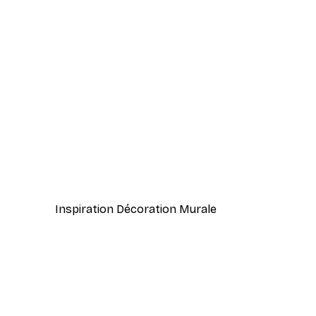
-40%*
Vélo rétro Affiche
À partir de $23.40
$39
Inspiration Décoration Murale