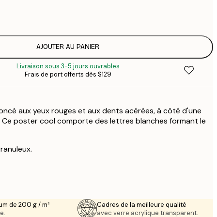
$
$
$
$
AJOUTER AU PANIER
Livraison sous 3-5 jours ouvrables
Frais de port offerts dès $129
 foncé aux yeux rouges et aux dents acérées, à côté d'une
 Ce poster cool comporte des lettres blanches formant le
granuleux.
um de 200 g / m²
Cadres de la meilleure qualité
e.
avec verre acrylique transparent.