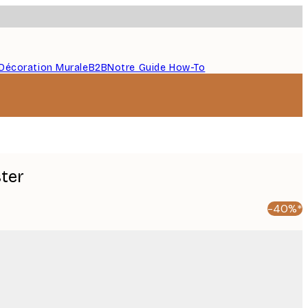
Décoration Murale
B2B
Notre Guide How-To
ter
-40%*