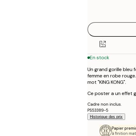
Frame
30x40 cm
options
50x70 cm
En stock
Un grand gorille bleu
femme en robe rouge.
mot "KING KONG".
Ce poster a un effet 
Cadre non inclus.
PS53389-5
Historique des prix
Papier premi
à finition mat