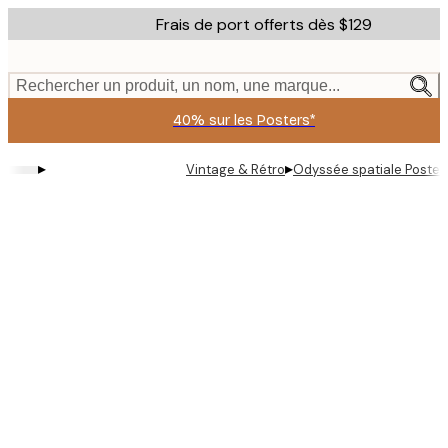
Skip
Frais de port offerts dès $129
to
main
content.
Rechercher un produit, un nom, une marque...
40% sur les Posters*
▸
▸
Vintage & Rétro
Odyssée spatiale Poster