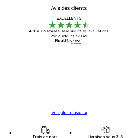
Avis des clients
EXCELLENTS
4.3 sur 5 étoiles
Basé sur 70881 évaluations.
Voir quelques avis ici.
Acheteur vérifié
Avis
des
Satisfaite !
clients
4 juin
Christelle K
Voir plus d’avis ici
Frais de port
Livraison sous 3-5