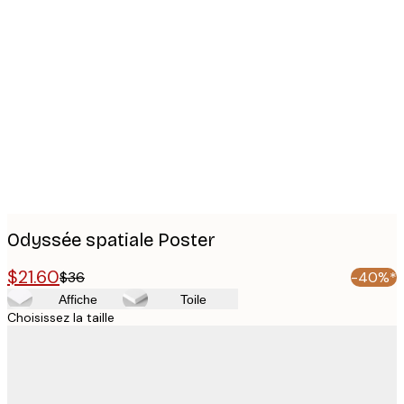
Product
images
Odyssée spatiale Poster
$21.60
$36
-40%*
Affiche
Toile
Choisissez la taille