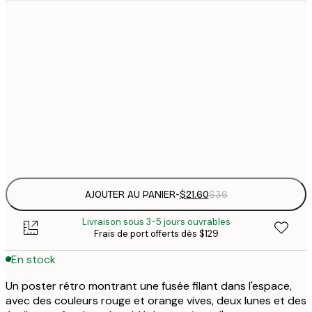
$
21x30 cm
$
30x40 cm
$
$
50x70 cm
$
Frame
options
AJOUTER AU PANIER
-
$21.60
$36
Livraison sous 3-5 jours ouvrables
Frais de port offerts dès $129
En stock
Un poster rétro montrant une fusée filant dans l'espace,
avec des couleurs rouge et orange vives, deux lunes et des