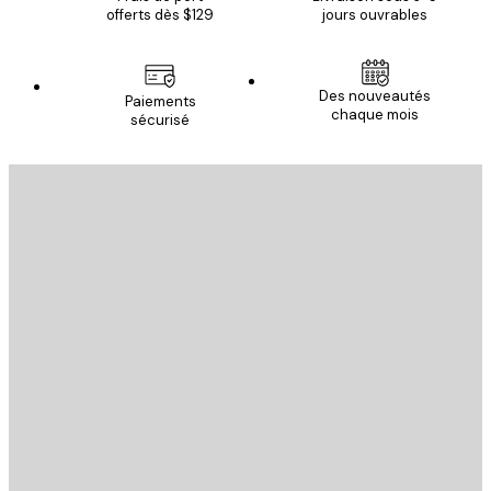
offerts dès $129
jours ouvrables
Des nouveautés
Paiements
chaque mois
sécurisé
Email
ENVOYER
Store
Poster Store
Service Client