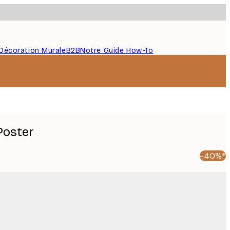
Décoration Murale
B2B
Notre Guide How-To
Poster
-40%*