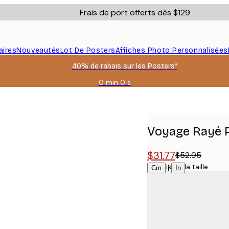
Frais de port offerts dès $129
aires
Nouveautés
Lot De Posters
Affiches Photo Personnalisées
40% de rabais sur les Posters*
0 min
0 s
Valable
jusqu'au
:
2026-
08-
Voyage Rayé 
09
$31.77
$52.95
Choisissez la taille
|
Cm
In