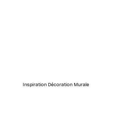
-40%*
William Morris - Acanthus Por
À partir de $21.60
$36
Inspiration Décoration Murale