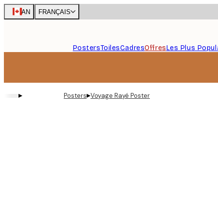
Skip
CAN
FRANÇAIS
to
main
content.
Posters
Toiles
Cadres
Offres
Les Plus Popul
▸
▸
Posters
Voyage Rayé Poster