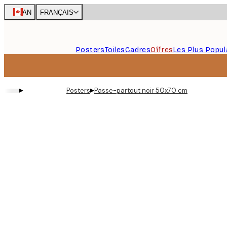
Skip
CAN
FRANÇAIS
to
main
content.
Posters
Toiles
Cadres
Offres
Les Plus Popul
▸
▸
Posters
Passe-partout noir 50x70 cm