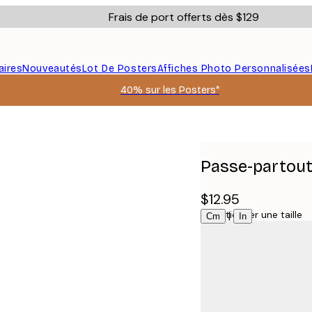
Frais de port offerts dès $129
aires
Nouveautés
Lot De Posters
Affiches Photo Personnalisées
40% sur les Posters*
Passe-partout
$12.95
Sélectionner une taille
|
Cm
In