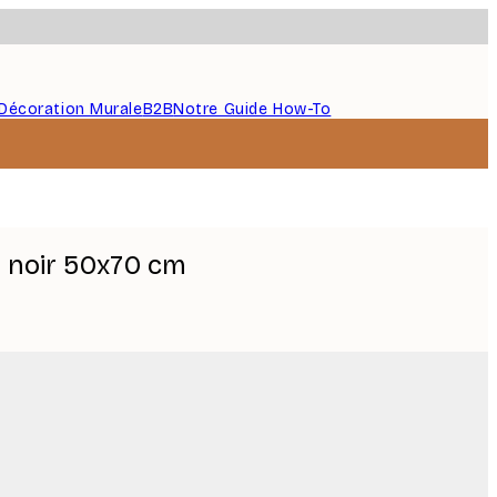
Décoration Murale
B2B
Notre Guide How-To
 noir 50x70 cm