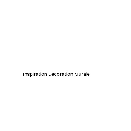
-40%*
Cocktail bar boissons affiche
À partir de $23.40
$39
Inspiration Décoration Murale