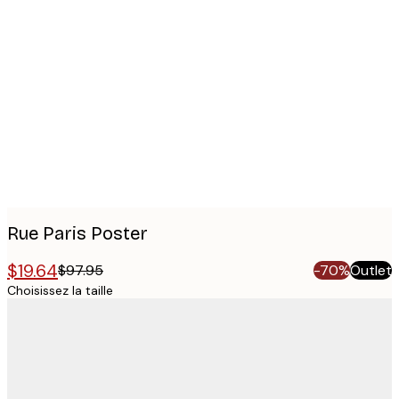
Product
images
Rue Paris Poster
$19.64
$97.95
-70%
Outlet
Choisissez la taille