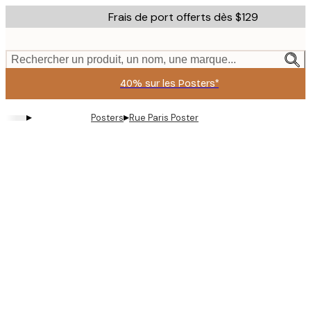
Skip
Frais de port offerts dès $129
to
main
content.
Rechercher un produit, un nom, une marque...
40% sur les Posters*
▸
▸
Posters
Rue Paris Poster