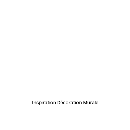
-40%*
rtre Poster
Paris Boulangerie Poster
À partir de $21.60
$36
Inspiration Décoration Murale