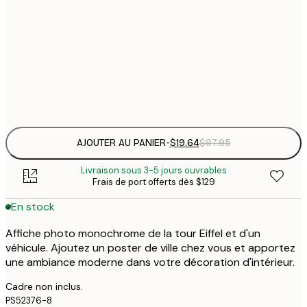
30x40 cm
$
En rupture de stock provisoire
$
$
50x70 cm
$
Frame
options
AJOUTER AU PANIER
-
$19.64
$97.95
Livraison sous 3-5 jours ouvrables
Frais de port offerts dès $129
En stock
Affiche photo monochrome de la tour Eiffel et d'un
véhicule. Ajoutez un poster de ville chez vous et apportez
une ambiance moderne dans votre décoration d'intérieur.
Cadre non inclus.
PS52376-8