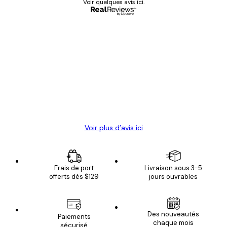
Voir quelques avis ici.
Acheteur vérifié
Avis
des
Satisfaite !
clients
4 juin
Christelle K
Voir plus d’avis ici
Frais de port
Livraison sous 3-5
offerts dès $129
jours ouvrables
Des nouveautés
Paiements
chaque mois
sécurisé