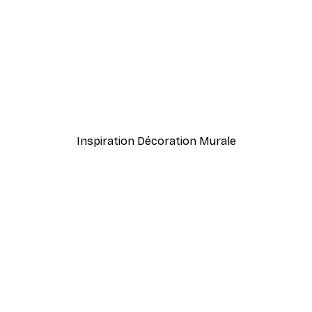
-40%*
nthus Portière Poster
Cocktail bar boissons aff
À partir de $23.40
$39
Inspiration Décoration Murale