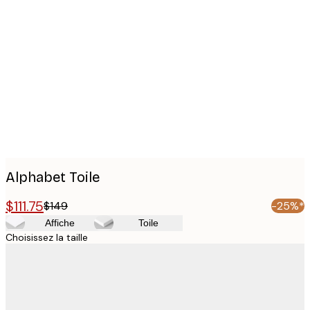
Product
images
Alphabet Toile
$111.75
$149
-25%*
Affiche
Toile
Choisissez la taille