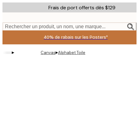
Skip
Frais de port offerts dès $129
to
main
content.
Rechercher un produit, un nom, une marque...
40% de rabais sur les Posters*
▸
▸
Canvas
Alphabet Toile