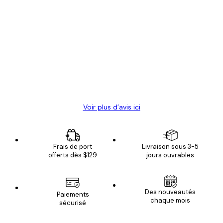
Acheteur vérifié
Avis
des
Satisfaite !
clients
4 juin
Christelle K
Voir plus d’avis ici
Frais de port
Livraison sous 3-5
offerts dès $129
jours ouvrables
Des nouveautés
Paiements
chaque mois
sécurisé