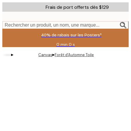
Skip
Frais de port offerts dès $129
to
main
content.
Rechercher un produit, un nom, une marque...
40% de rabais sur les Posters*
0 min
0 s
Valable
jusqu'au
▸
▸
Canvas
Forêt d'Automne Toile
:
2026-
08-
06