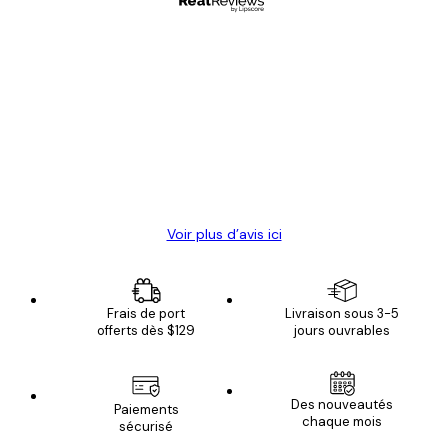
Acheteur vérifié
Avis
des
Satisfaite !
clients
4 juin
Christelle K
Voir plus d’avis ici
Frais de port
Livraison sous 3-5
offerts dès $129
jours ouvrables
Des nouveautés
Paiements
chaque mois
sécurisé