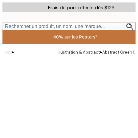
Skip
Frais de port offerts dès $129
to
main
content.
Rechercher un produit, un nom, une marque...
40% sur les Posters*
▸
▸
Illustration & Abstract
Abstract Green Bot