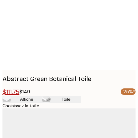
Product
images
Abstract Green Botanical Toile
$111.75
$149
-25%*
Affiche
Toile
Choisissez la taille