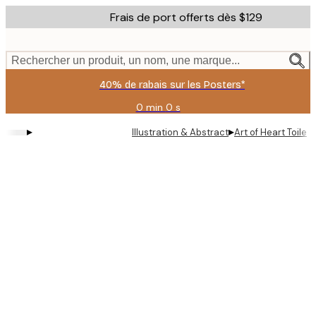
Skip
Frais de port offerts dès $129
to
main
content.
Rechercher un produit, un nom, une marque...
40% de rabais sur les Posters*
0 min
0 s
Valable
jusqu'au
▸
▸
Illustration & Abstract
Art of Heart Toile
:
2026-
08-
06