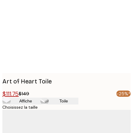
Product
images
Art of Heart Toile
$111.75
$149
-25%*
Affiche
Toile
Choisissez la taille