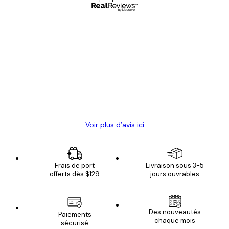
Acheteur vérifié
Avis
des
Satisfaite !
clients
4 juin
Christelle K
Voir plus d’avis ici
Frais de port
Livraison sous 3-5
offerts dès $129
jours ouvrables
Des nouveautés
Paiements
chaque mois
sécurisé