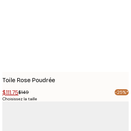
Product
images
Toile Rose Poudrée
$111.75
$149
-25%*
Choisissez la taille