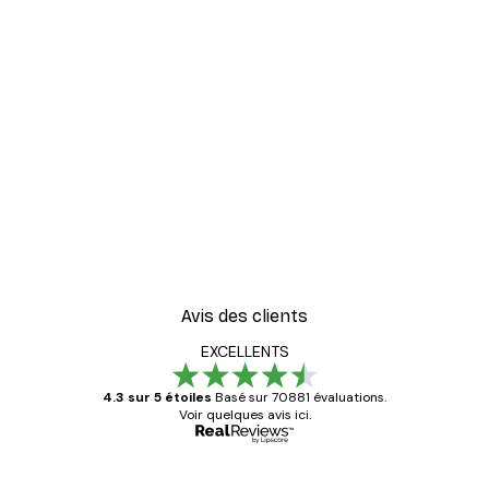
-40%*
s affiche
William Morris - Acanthus
À partir de $21.60
$36
Avis des clients
EXCELLENTS
4.3 sur 5 étoiles
Basé sur 70881 évaluations.
Voir quelques avis ici.
Acheteur vérifié
Avis