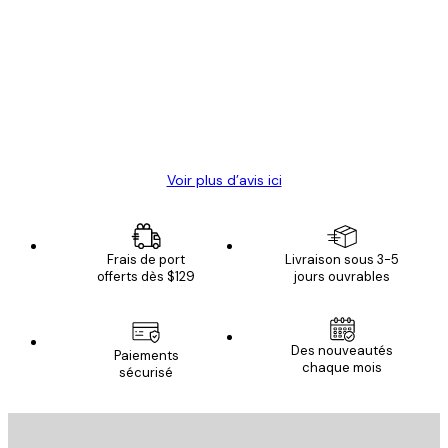
des
Satisfaite !
clients
4 juin
Christelle K
Voir plus d’avis ici
Frais de port
Livraison sous 3-5
offerts dès $129
jours ouvrables
Des nouveautés
Paiements
chaque mois
sécurisé