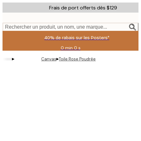
Skip
Frais de port offerts dès $129
to
main
content.
Rechercher un produit, un nom, une marque...
40% de rabais sur les Posters*
0 min
0 s
Valable
jusqu'au
▸
▸
Canvas
Toile Rose Poudrée
:
2026-
08-
09