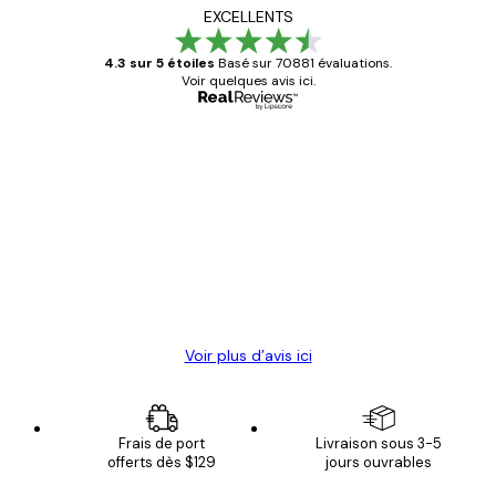
EXCELLENTS
4.3 sur 5 étoiles
Basé sur 70881 évaluations.
Voir quelques avis ici.
Acheteur vérifié
Avis
des
Satisfaite !
clients
4 juin
Christelle K
Voir plus d’avis ici
Frais de port
Livraison sous 3-5
offerts dès $129
jours ouvrables