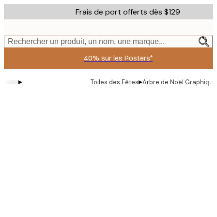
Skip
Frais de port offerts dès $129
to
main
content.
Rechercher un produit, un nom, une marque...
40% sur les Posters*
▸
▸
Toiles des Fêtes
Arbre de Noël Graphique 