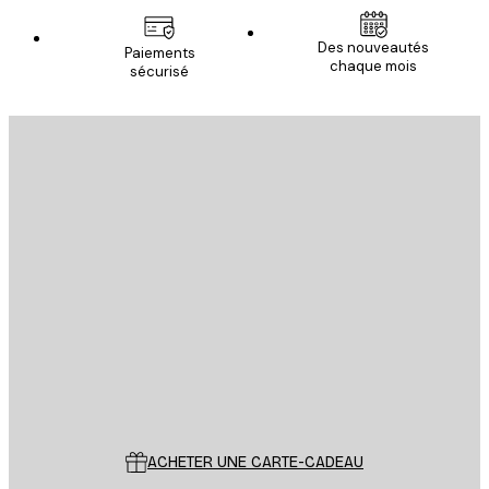
Des nouveautés
Paiements
chaque mois
sécurisé
Email
ENVOYER
Store
Poster Store
Service Client
ACHETER UNE CARTE-CADEAU