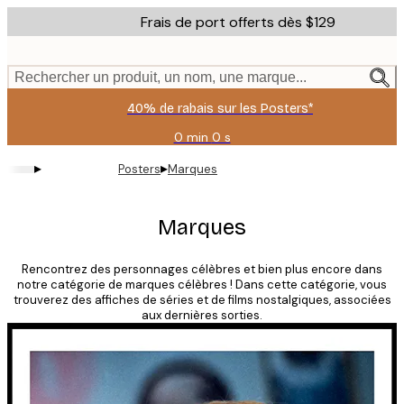
Skip
Frais de port offerts dès $129
to
main
content.
Rechercher un produit, un nom, une marque...
40% de rabais sur les Posters*
0 min
0 s
Valable
jusqu'au
▸
▸
Posters
Marques
:
2026-
08-
Marques
09
Rencontrez des personnages célèbres et bien plus encore dans
notre catégorie de marques célèbres ! Dans cette catégorie, vous
trouverez des affiches de séries et de films nostalgiques, associées
aux dernières sorties.