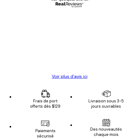
Acheteur vérifié
Avis
des
Satisfaite !
clients
4 juin
Christelle K
Voir plus d’avis ici
Frais de port
Livraison sous 3-5
offerts dès $129
jours ouvrables
Des nouveautés
Paiements
chaque mois
sécurisé