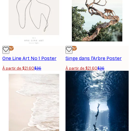
-40%*
-40%*
One Line Art No 1 Poster
Singe dans l'Arbre Poster
À partir de $21.60
$36
À partir de $21.60
$36