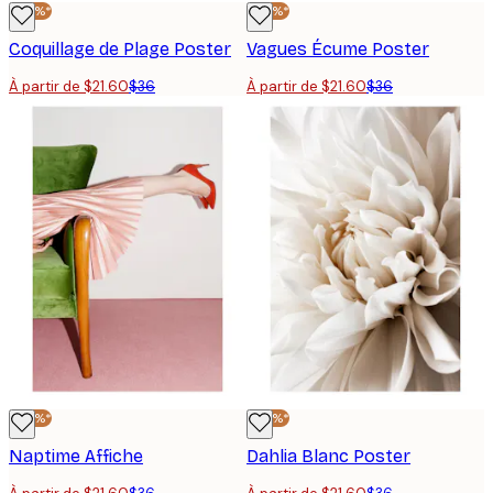
-40%*
-40%*
Coquillage de Plage Poster
Vagues Écume Poster
À partir de $21.60
$36
À partir de $21.60
$36
-40%*
-40%*
Naptime Affiche
Dahlia Blanc Poster