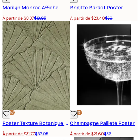
Marilyn Monroe Affiche
Brigitte Bardot Poster
À partir de $8.37
$13.95
À partir de $23.40
$39
-40%*
-40%*
Poster Texture Botanique Vert
Champagne Pailleté Poster
À partir de $31.77
$52.95
À partir de $21.60
$36