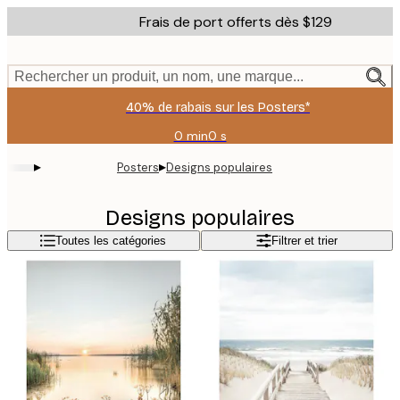
Skip
Frais de port offerts dès $129
to
main
content.
Rechercher un produit, un nom, une marque...
40% de rabais sur les Posters*
0 min
0 s
Valable
jusqu'au
▸
▸
Posters
Designs populaires
:
2026-
08-
Designs populaires
09
Toutes les catégories
Filtrer et trier