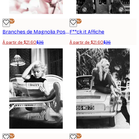
-40%*
-40%*
Branches de Magnolia Poster
F**ck it Affiche
À partir de $21.60
$36
À partir de $21.60
$36
-40%*
-40%*