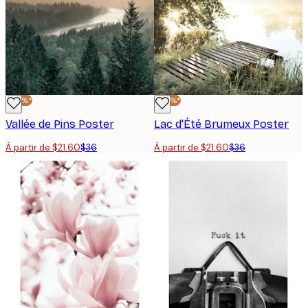
-40%*
-40%*
Vallée de Pins Poster
Lac d'Été Brumeux Poster
À partir de $21.60
$36
À partir de $21.60
$36