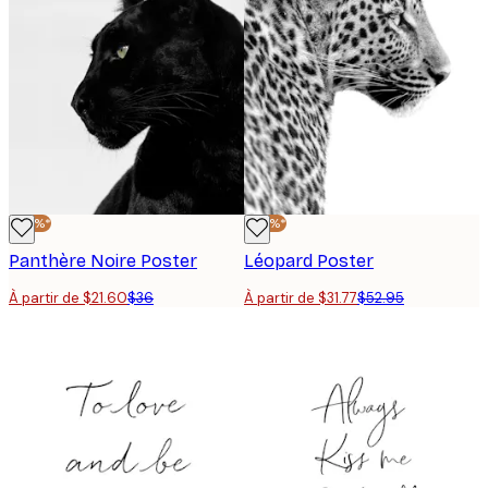
-40%*
-40%*
Panthère Noire Poster
Léopard Poster
À partir de $21.60
$36
À partir de $31.77
$52.95