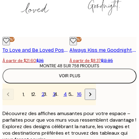
-40%*
-40%*
To Love and Be Loved Poster
Always Kiss me Goodnight. Poster
À partir de $21.60
$36
À partir de $8.37
$13.95
MONTRE 48 SUR 758 PRODUITS
VOIR PLUS
2
3
4
…
16
1
Découvrez des affiches amusantes pour votre espace –
parfaites pour que vos murs vous ressemblent davantage !
Explorez des designs célébrant la nature, les voyages et
vos destinations préférées et trouvez des tableaux qui