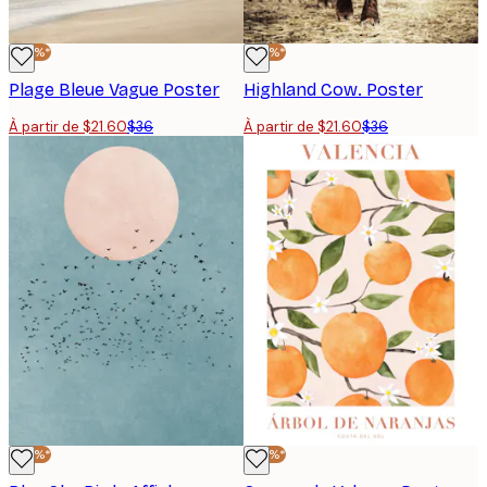
-40%*
-40%*
Plage Bleue Vague Poster
Highland Cow. Poster
À partir de $21.60
$36
À partir de $21.60
$36
-40%*
-40%*