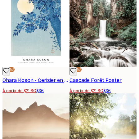
-40%*
-40%*
Ohara Koson - Cerisier en fleurs par une nuit de lune poster
Cascade Forêt Poster
À partir de $21.60
$36
À partir de $21.60
$36