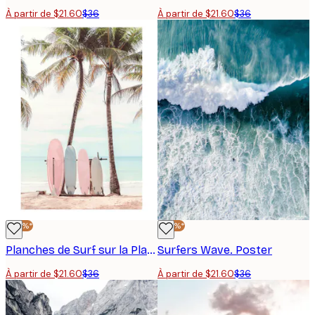
À partir de $21.60
$36
À partir de $21.60
$36
-40%*
-40%*
Planches de Surf sur la Plage Poster
Surfers Wave. Poster
À partir de $21.60
$36
À partir de $21.60
$36