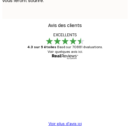
vous feront sourire.
Avis des clients
EXCELLENTS
4.3 sur 5 étoiles
Basé sur 70881 évaluations.
Voir quelques avis ici.
Acheteur vérifié
Avis
des
Satisfaite !
clients
4 juin
Christelle K
Voir plus d’avis ici