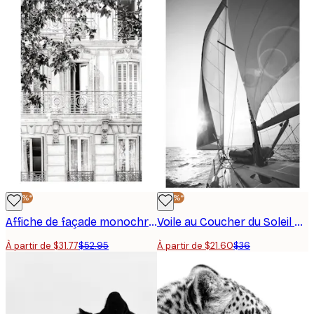
-40%*
-40%*
Affiche de façade monochrome
Voile au Coucher du Soleil Poster
À partir de $31.77
$52.95
À partir de $21.60
$36