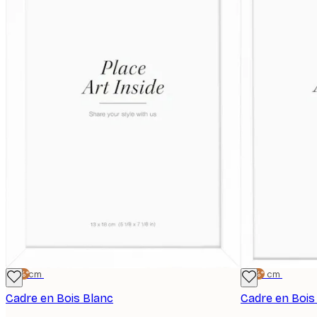
-15%*
13x18 cm
-15%*
21x30 cm
Cadre en Bois Blanc
Cadre en Bois