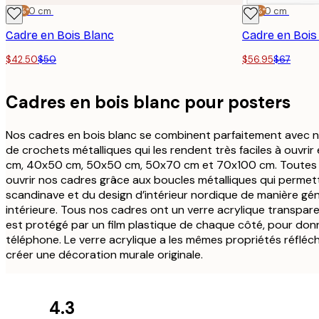
-15%*
50x50 cm
-15%*
50x70 cm
Cadre en Bois Blanc
Cadre en Bois
$42.50
$50
$56.95
$67
Cadres en bois blanc pour posters
Nos cadres en bois blanc se combinent parfaitement avec n
de crochets métalliques qui les rendent très faciles à ouvr
cm, 40x50 cm, 50x50 cm, 50x70 cm et 70x100 cm. Toutes l
ouvrir nos cadres grâce aux boucles métalliques qui permet
scandinave et du design d’intérieur nordique de manière gén
intérieure. Tous nos cadres ont un verre acrylique transparent
est protégé par un film plastique de chaque côté, pour donn
téléphone. Le verre acrylique a les mêmes propriétés réfléchi
créer une décoration murale originale.
4.3