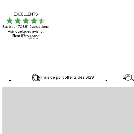
Avis
des
Satisfaite !
EXCELLENTS
clients
Basé sur 70881 évaluations.
Voir quelques avis ici.
4 juin
Christelle K
L
Frais de port offerts dès $129
o
Email