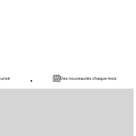
je suis ravie
21 mars
Julie M
urisé
Des nouveautés chaque mois