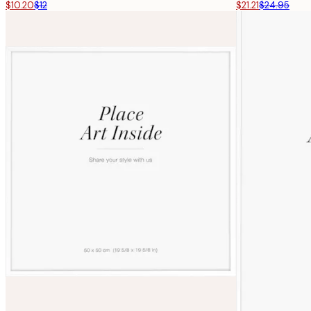
$10.20
$12
$21.21
$24.95