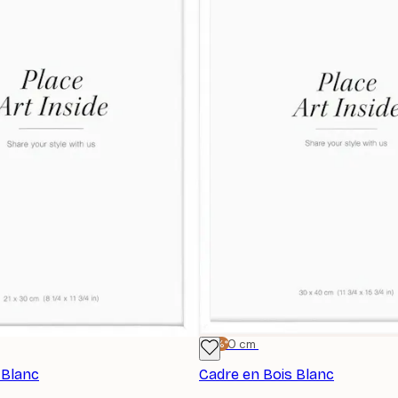
-15%*
30x40 cm
 Blanc
Cadre en Bois Blanc