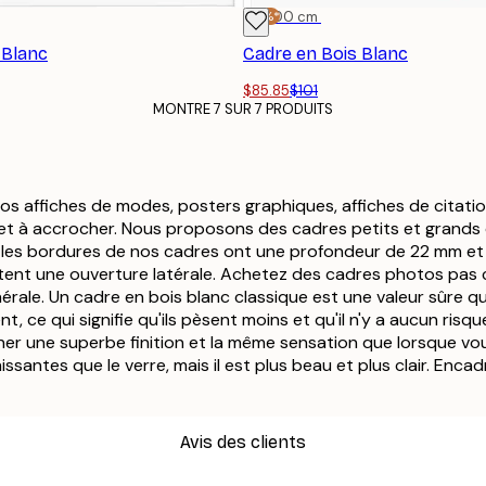
-15%*
70x100 cm
 Blanc
Cadre en Bois Blanc
$85.85
$101
MONTRE 7 SUR 7 PRODUITS
os affiches de modes, posters graphiques, affiches de citat
ir et à accrocher. Nous proposons des cadres petits et grands
es bordures de nos cadres ont une profondeur de 22 mm et 
tent une ouverture latérale. Achetez des cadres photos pas 
érale. Un cadre en bois blanc classique est une valeur sûre q
, ce qui signifie qu'ils pèsent moins et qu'il n'y a aucun risqu
er une superbe finition et la même sensation que lorsque vou
ssantes que le verre, mais il est plus beau et plus clair. Enc
Avis des clients