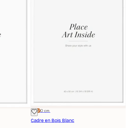
-15%*
40x50 cm
Cadre en Bois Blanc