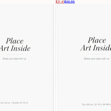
$31.41
$36.95