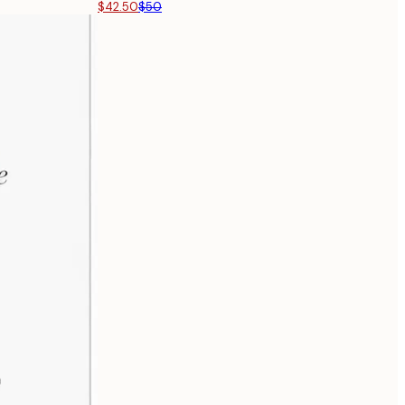
$42.50
$50