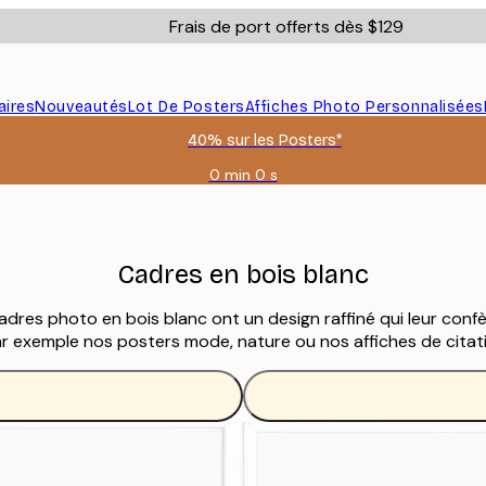
Frais de port offerts dès $129
aires
Nouveautés
Lot De Posters
Affiches Photo Personnalisées
40% sur les Posters*
0 min
0 s
Valable
jusqu'au
:
2026-
08-
Cadres en bois blanc
06
res photo en bois blanc ont un design raffiné qui leur confèr
r exemple nos posters mode, nature ou nos affiches de citat