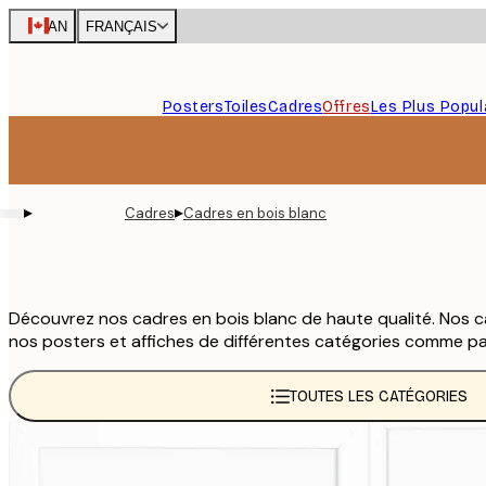
Skip
CAN
FRANÇAIS
to
main
content.
Posters
Toiles
Cadres
Offres
Les Plus Popul
▸
▸
Cadres
Cadres en bois blanc
Découvrez nos cadres en bois blanc de haute qualité. Nos cad
nos posters et affiches de différentes catégories comme pa
TOUTES LES CATÉGORIES