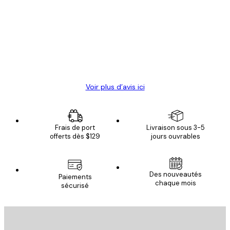
des
Satisfaite !
clients
4 juin
Christelle K
Voir plus d’avis ici
Frais de port
Livraison sous 3-5
offerts dès $129
jours ouvrables
Des nouveautés
Paiements
chaque mois
sécurisé