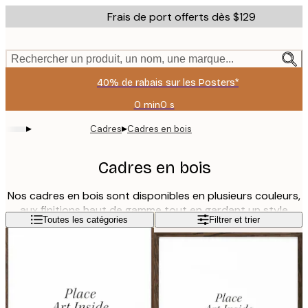
Skip
Frais de port offerts dès $129
to
main
content.
Rechercher un produit, un nom, une marque...
40% de rabais sur les Posters*
0 min
0 s
Valable
jusqu'au
▸
▸
Cadres
Cadres en bois
:
2026-
08-
Cadres en bois
09
Nos cadres en bois sont disponibles en plusieurs couleurs,
aux finitions haut de gamme tout en gardant un style
Lire la suite
Toutes les catégories
Filtrer et trier
naturel. Choisissez parmi les cadres couleur bois, du clair
au foncé, noirs en bois, blancs, sachant que tous donnent
un rendu soigné et fin. Nos cadres en bois sont munis d'un
verre acrylique, un matériau léger et durable. Ils s'ouvrent
par l'arrière et peuvent être accrochés en portrait ou en
paysage.