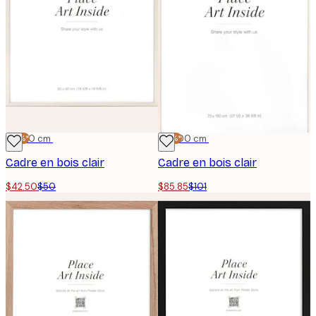
-15%*
50x50 cm
-15%*
70x100 cm
Cadre en bois clair
Cadre en bois clair
$42.50
$50
$85.85
$101