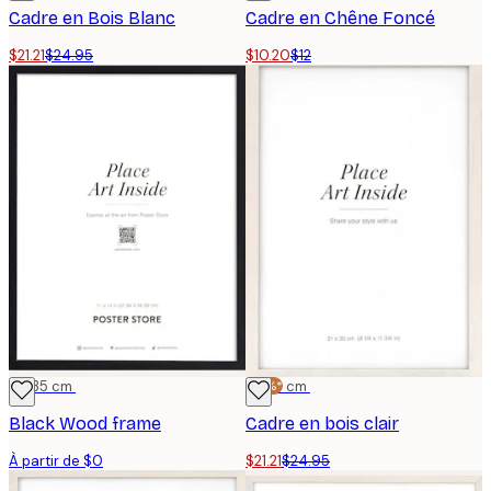
Cadre en Bois Blanc
Cadre en Chêne Foncé
$21.21
$24.95
$10.20
$12
28x35 cm
-15%*
21x30 cm
Black Wood frame
Cadre en bois clair
À partir de $0
$21.21
$24.95