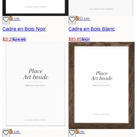
-15%*
21x30 cm
-15%*
70x100 cm
Cadre en Bois Noir
Cadre en Bois Blanc
$21.21
$24.95
$85.85
$101
-15%*
21x30 cm
-15%*
13x18 cm