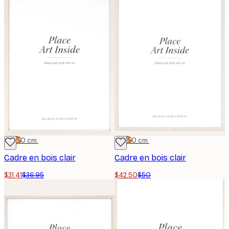
-15%*
30x40 cm
-15%*
40x50 cm
Cadre en bois clair
Cadre en bois clair
$31.41
$36.95
$42.50
$50