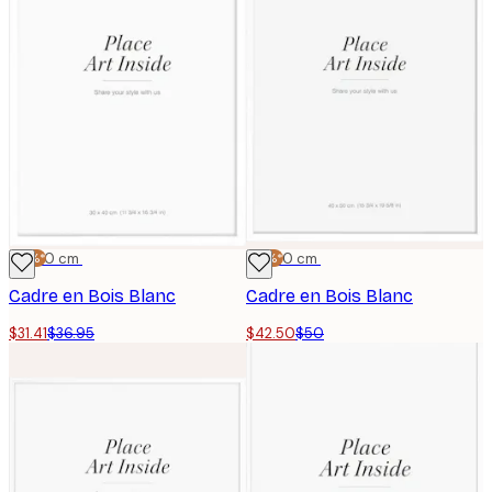
-15%*
30x40 cm
-15%*
40x50 cm
Cadre en Bois Blanc
Cadre en Bois Blanc
$31.41
$36.95
$42.50
$50