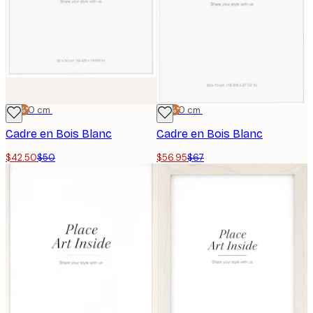
-15%*
50x50 cm
-15%*
50x70 cm
Cadre en Bois Blanc
Cadre en Bois Blanc
$42.50
$50
$56.95
$67