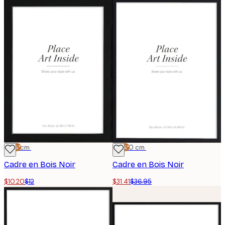
-15%*
13x18 cm
-15%*
30x40 cm
Cadre en Bois Noir
Cadre en Bois Noir
$10.20
$12
$31.41
$36.95