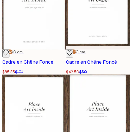
-15%*
70x100 cm
-15%*
40x50 cm
Cadre en Chêne Foncé
Cadre en Chêne Foncé
$85.85
$101
$42.50
$50