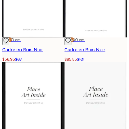
-15%*
50x70 cm
-15%*
70x100 cm
Cadre en Bois Noir
Cadre en Bois Noir
$56.95
$67
$85.85
$101