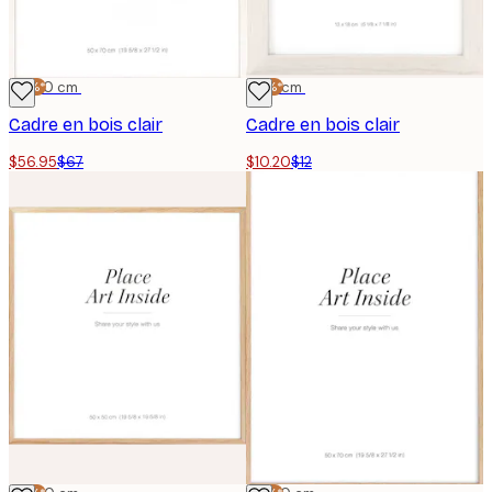
-15%*
50x70 cm
-15%*
13x18 cm
Cadre en bois clair
Cadre en bois clair
$56.95
$67
$10.20
$12