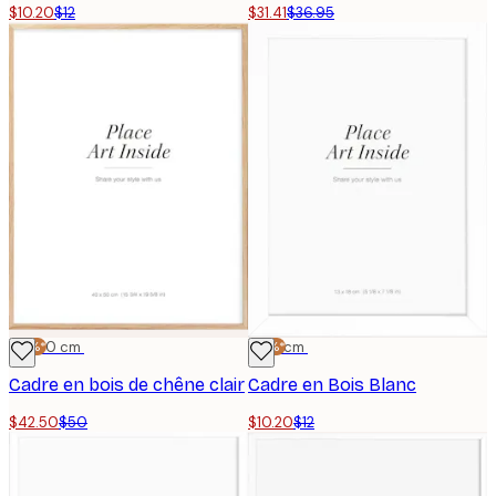
$10.20
$12
$31.41
$36.95
-15%*
40x50 cm
-15%*
13x18 cm
Cadre en bois de chêne clair
Cadre en Bois Blanc
$42.50
$50
$10.20
$12