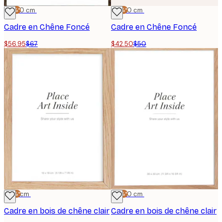
-15%*
50x70 cm
-15%*
50x50 cm
Cadre en Chêne Foncé
Cadre en Chêne Foncé
$56.95
$67
$42.50
$50
-15%*
13x18 cm
-15%*
30x40 cm
Cadre en bois de chêne clair
Cadre en bois de chêne clair