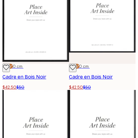
-15%*
40x50 cm
-15%*
50x50 cm
Cadre en Bois Noir
Cadre en Bois Noir
$42.50
$50
$42.50
$50