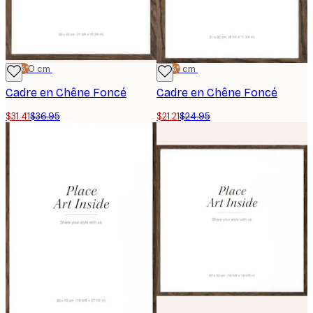
-15%*
30x40 cm
-15%*
21x30 cm
Cadre en Chêne Foncé
Cadre en Chêne Foncé
$31.41
$36.95
$21.21
$24.95