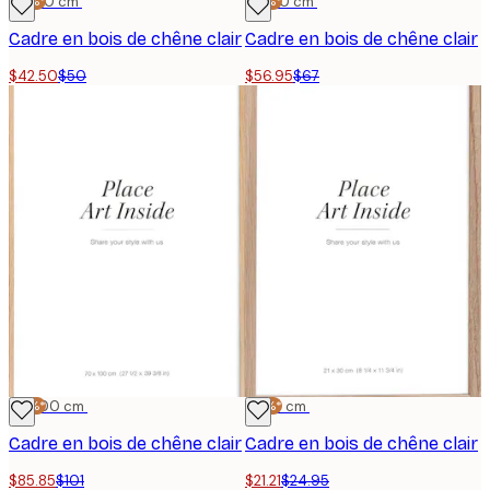
-15%*
50x50 cm
-15%*
50x70 cm
Cadre en bois de chêne clair
Cadre en bois de chêne clair
$42.50
$50
$56.95
$67
-15%*
70x100 cm
-15%*
21x30 cm
Cadre en bois de chêne clair
Cadre en bois de chêne clair
$85.85
$101
$21.21
$24.95