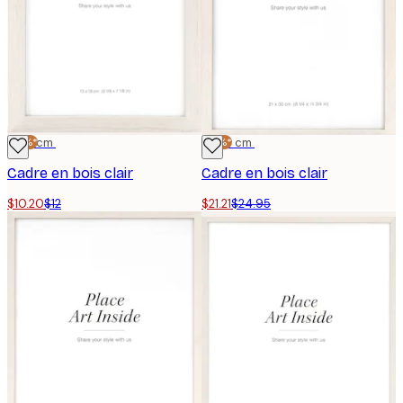
-15%*
13x18 cm
-15%*
21x30 cm
Cadre en bois clair
Cadre en bois clair
$10.20
$12
$21.21
$24.95