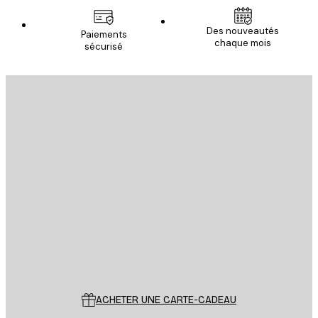
Des nouveautés
Paiements
chaque mois
sécurisé
Email
ENVOYER
Store
Poster Store
Service Client
ACHETER UNE CARTE-CADEAU