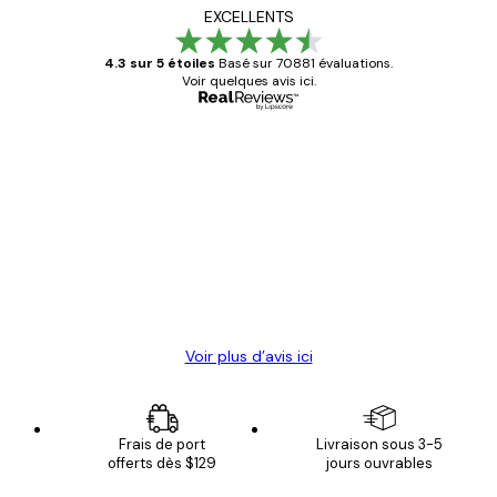
EXCELLENTS
4.3 sur 5 étoiles
Basé sur 70881 évaluations.
Voir quelques avis ici.
Acheteur vérifié
Avis
des
Satisfaite !
clients
4 juin
Christelle K
Voir plus d’avis ici
Frais de port
Livraison sous 3-5
offerts dès $129
jours ouvrables