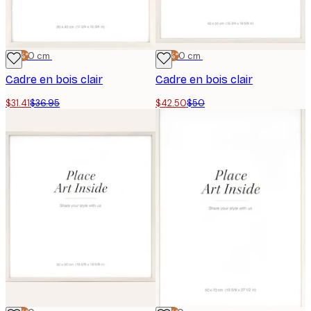
-15%*
30x40 cm
-15%*
40x50 cm
Cadre en bois clair
Cadre en bois clair
$31.41
$36.95
$42.50
$50