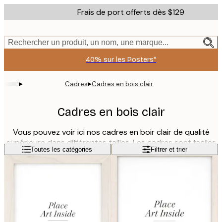
Skip
Frais de port offerts dès $129
to
main
content.
Rechercher un produit, un nom, une marque...
40% sur les Posters*
▸
▸
Cadres
Cadres en bois clair
Cadres en bois clair
Vous pouvez voir ici nos cadres en boir clair de qualité
supérieure dans différentes tailles. Les cadres sont faciles
Lire la suite
Toutes les catégories
Filtrer et trier
à ouvrir dans le dos avec des attaches métalliques lisses.
Ils peuvent être accrochés à la fois horizontalement et
verticalement. Les cadres sont fournis avec un verrre
acrylique durable qui est plus léger et plus résistant que
du vrai verre mais a les mêmes qualités de réflexion. Bon
shopping !