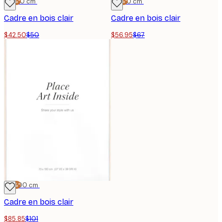
-15%*
50x50 cm
-15%*
50x70 cm
Cadre en bois clair
Cadre en bois clair
$42.50
$50
$56.95
$67
-15%*
70x100 cm
Cadre en bois clair
$85.85
$101