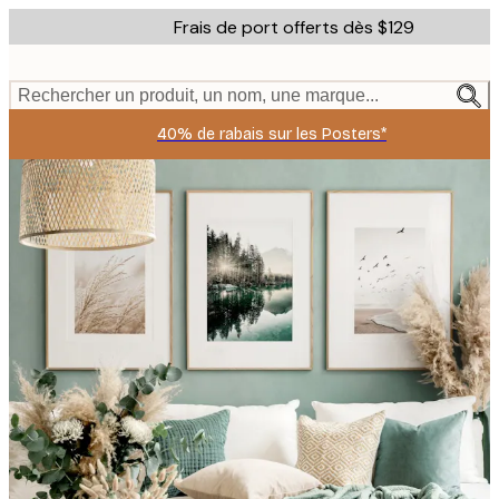
Skip
Frais de port offerts dès $129
to
main
content.
Rechercher un produit, un nom, une marque...
40% de rabais sur les Posters*