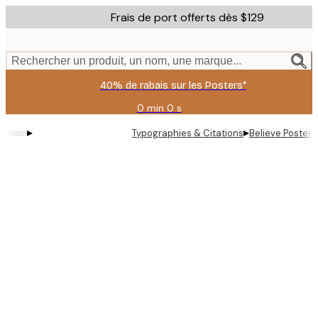
Skip
Frais de port offerts dès $129
to
main
content.
Rechercher un produit, un nom, une marque...
40% de rabais sur les Posters*
0 min
0 s
Valable
jusqu'au
▸
▸
Typographies & Citations
Believe Poster
:
2026-
08-
06