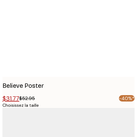
Product
images
Believe Poster
$31.77
$52.95
-40%*
Choisissez la taille