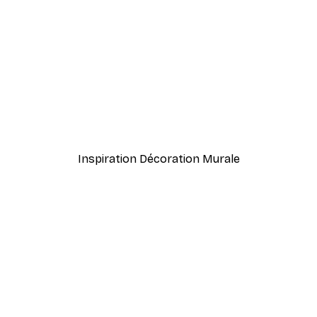
-40%*
er Affiche
Aube d'Été Poster
À partir de $21.60
$36
Inspiration Décoration Murale