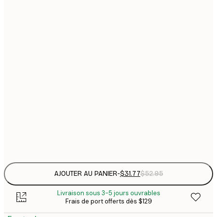
21x30 cm
$
En rupture de stock provisoire
$
30x40 cm
$
$
40x50 cm
$
$
50x50 cm
$
$
50x70 cm
$
Frame
options
AJOUTER AU PANIER
-
$31.77
$52.95
Livraison sous 3-5 jours ouvrables
Frais de port offerts dès $129