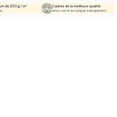
um de 200 g / m²
Cadres de la meilleure qualité
e.
avec verre acrylique transparent.