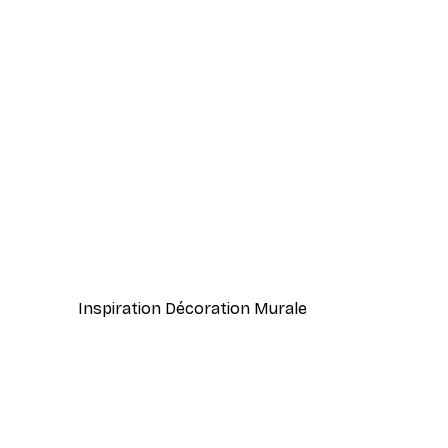
-40%*
Autour de l'Arbre Poster
À partir de $8.37
$13.95
Inspiration Décoration Murale