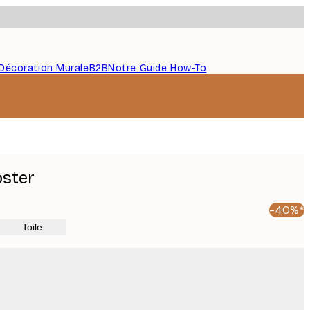
Décoration Murale
B2B
Notre Guide How-To
oster
-40%*
Toile