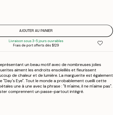
$
$
$
$
AJOUTER AU PANIER
 provisoire
$
Livraison sous 3-5 jours ouvrables
$
Frais de port offerts dès $129
$
$
 provisoire
$
 représentant un beau motif avec de nombreuses jolies
erites aiment les endroits ensoleillés et fleurissent
coup de chaleur et de lumière. La marguerite est également
 "Day's Eye". Tout le monde a probablement cueilli cette
pétales une à une avec la phrase : "Il m'aime, il ne m'aime pas".
ster comprennent un passe-partout intégré.