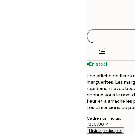
Frame
21x30 cm
options
30x40 cm
40x50 cm
En rupture de stock
50x50 cm
50x70 cm
En stock
En rupture de stock
Une affiche de fleurs
70x100 cm
marguerites. Les margu
rapidement avec beau
connue sous le nom de
fleur et a arraché les 
Les dimensions du po
Cadre non inclus.
PS50730-4
Historique des prix