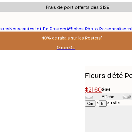
Frais de port offerts dès $129
aires
Nouveautés
Lot De Posters
Affiches Photo Personnalisées
40% de rabais sur les Posters*
0 min
0 s
Valable
jusqu'au
:
2026-
08-
Fleurs d'été P
09
$21.60
$36
Affiche
Choisissez la taille
|
Cm
In