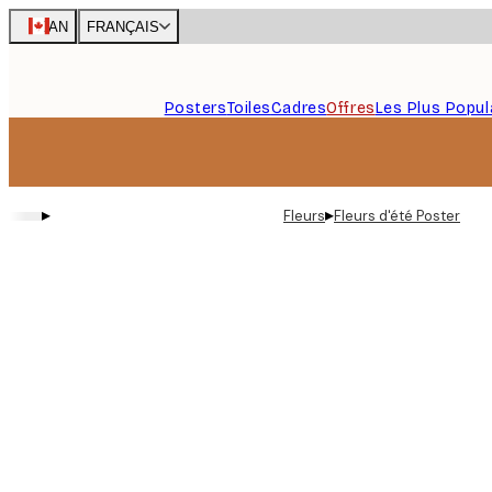
Skip
CAN
FRANÇAIS
to
main
content.
Posters
Toiles
Cadres
Offres
Les Plus Popul
▸
▸
Fleurs
Fleurs d'été Poster