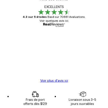
EXCELLENTS
4.3 sur 5 étoiles
Basé sur 70881 évaluations.
Voir quelques avis ici.
Acheteur vérifié
Avis
des
Satisfaite !
clients
4 juin
Christelle K
Voir plus d’avis ici
Frais de port
Livraison sous 3-5
offerts dès $129
jours ouvrables