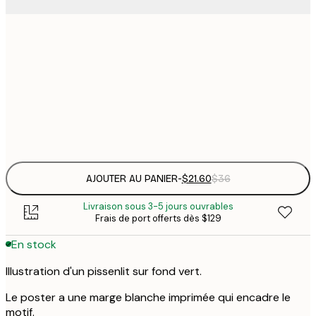
$
21x30 cm
$
30x40 cm
$
Frame
options
AJOUTER AU PANIER
-
$21.60
$36
Livraison sous 3-5 jours ouvrables
Frais de port offerts dès $129
En stock
Illustration d'un pissenlit sur fond vert.
Le poster a une marge blanche imprimée qui encadre le
motif.