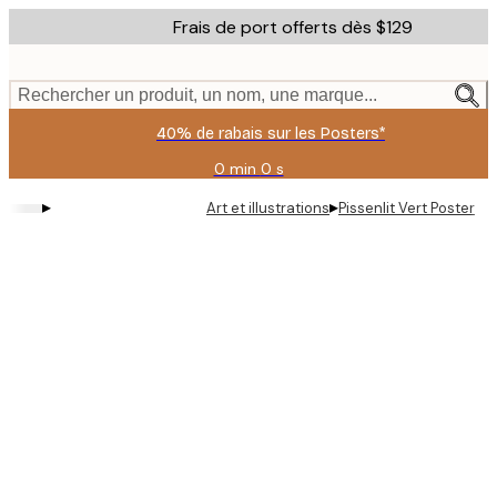
Skip
Frais de port offerts dès $129
to
main
content.
Rechercher un produit, un nom, une marque...
40% de rabais sur les Posters*
0 min
0 s
Valable
jusqu'au
▸
▸
Art et illustrations
Pissenlit Vert Poster
:
2026-
08-
06