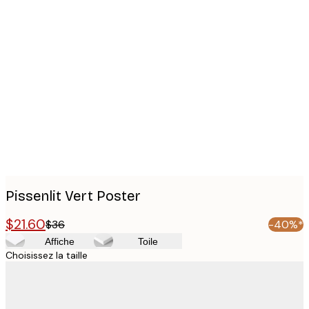
Product
images
Pissenlit Vert Poster
$21.60
$36
-40%*
Affiche
Toile
Choisissez la taille