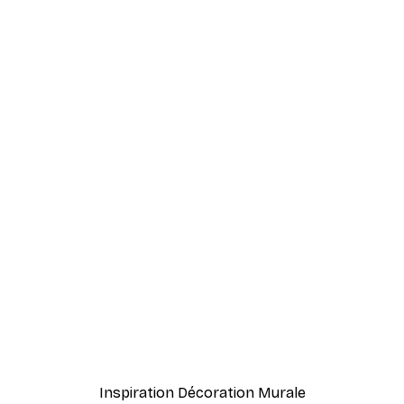
-40%*
Home Poster
À partir de $8.37
$13.95
Inspiration Décoration Murale