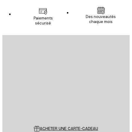
Des nouveautés
Paiements
chaque mois
sécurisé
Email
ENVOYER
Store
Poster Store
Service Client
ACHETER UNE CARTE-CADEAU