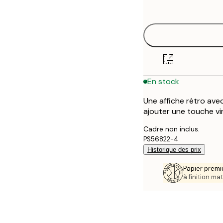
options
30x40 cm
40x50 cm
50x70 cm
En stock
70x100 cm
Une affiche rétro ave
ajouter une touche vi
Cadre non inclus.
PS56822-4
Historique des prix
Papier premi
à finition mat