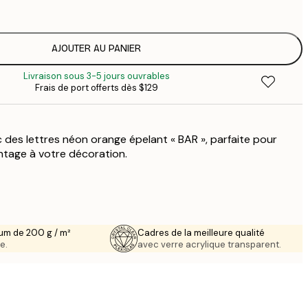
$
$
$
AJOUTER AU PANIER
$
Livraison sous 3-5 jours ouvrables
$
Frais de port offerts dès $129
$
c des lettres néon orange épelant « BAR », parfaite pour
ntage à votre décoration.
um de 200 g / m²
Cadres de la meilleure qualité
e.
avec verre acrylique transparent.