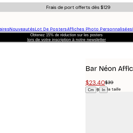
Frais de port offerts dès $129
aires
Nouveautés
Lot De Posters
Affiches Photo Personnalisées
Obtenez 15% de réduction sur les posters
lors de votre inscription à notre newsletter
Bar Néon Affi
$23.40
$39
Choisissez la taille
|
Cm
In