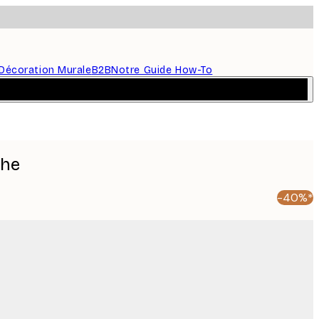
Décoration Murale
B2B
Notre Guide How-To
che
-40%*