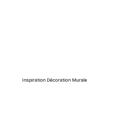
-40%*
Herbe de Plage Poster
À partir de $21.60
$36
Inspiration Décoration Murale