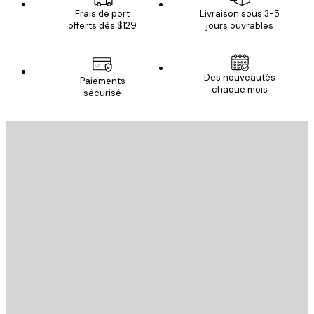
Frais de port
Livraison sous 3-5
offerts dès $129
jours ouvrables
Des nouveautés
Paiements
chaque mois
sécurisé
Email
ENVOYER
Store
Poster Store