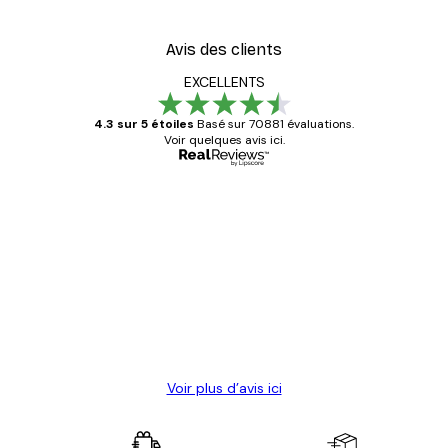
Avis des clients
EXCELLENTS
4.3 sur 5 étoiles
Basé sur 70881 évaluations.
Voir quelques avis ici.
Acheteur vérifié
Avis
des
Satisfaite !
clients
4 juin
Christelle K
Voir plus d’avis ici