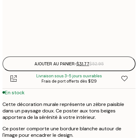
$
30x40 cm
$
$
50x70 cm
$
Frame
options
AJOUTER AU PANIER
-
$31.77
$52.95
Livraison sous 3-5 jours ouvrables
Frais de port offerts dès $129
En stock
Cette décoration murale représente un zèbre paisible
dans un paysage doux. Ce poster aux tons beiges
apportera de la sérénité à votre intérieur.
Ce poster comporte une bordure blanche autour de
l'image pour encadrer le design.