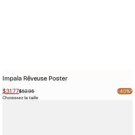
Product
images
Impala Rêveuse Poster
$31.77
$52.95
-40%*
Choisissez la taille