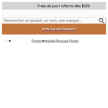
Skip
Frais de port offerts dès $129
to
main
content.
Rechercher un produit, un nom, une marque...
40% sur les Posters*
▸
▸
Posters
Impala Rêveuse Poster