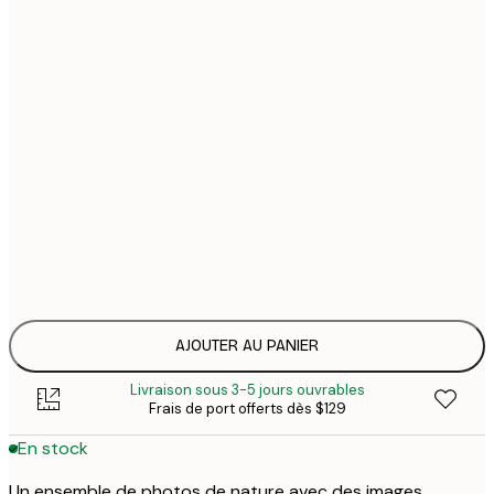
21x30 cm
$
30x40 cm
$1
$1
40x50 cm
$2
$1
50x50 cm
$2
$1
50x70 cm
$2
$1
70x100 cm
AJOUTER AU PANIER
Livraison sous 3-5 jours ouvrables
Frais de port offerts dès $129
En stock
Un ensemble de photos de nature avec des images