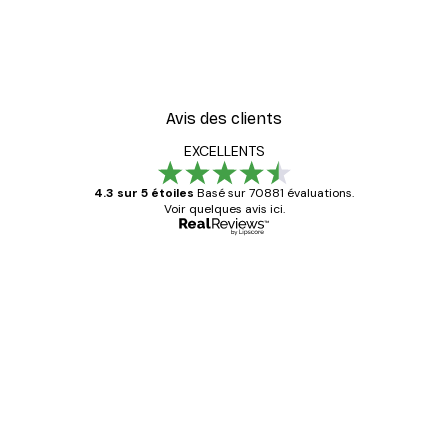
Avis des clients
EXCELLENTS
4.3 sur 5 étoiles
Basé sur 70881 évaluations.
Voir quelques avis ici.
Acheteur vérifié
Avis
des
Satisfaite !
clients
4 juin
Christelle K