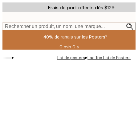
Skip
Frais de port offerts dès $129
to
main
content.
Rechercher un produit, un nom, une marque...
40% de rabais sur les Posters*
0 min
0 s
Valable
jusqu'au
▸
▸
Lot de posters
Lac Trio Lot de Posters
:
2026-
08-
06