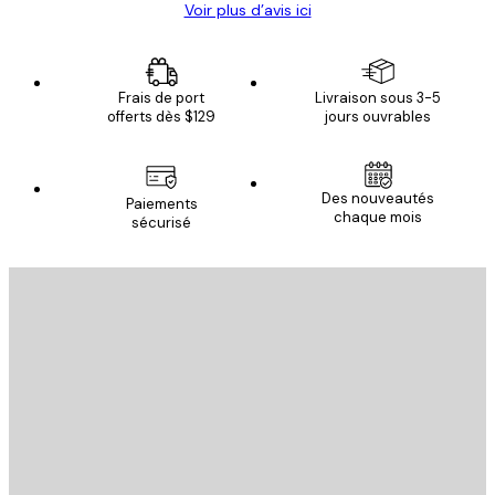
Voir plus d’avis ici
Frais de port
Livraison sous 3-5
offerts dès $129
jours ouvrables
Des nouveautés
Paiements
chaque mois
sécurisé
Email
ENVOYER