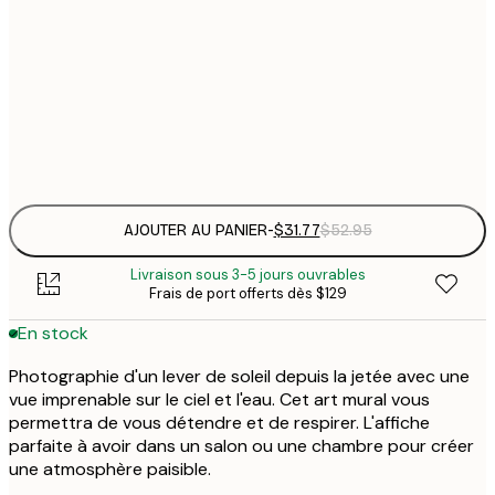
$
30x40 cm
$
$
50x70 cm
$
Frame
options
AJOUTER AU PANIER
-
$31.77
$52.95
Livraison sous 3-5 jours ouvrables
Frais de port offerts dès $129
En stock
Photographie d'un lever de soleil depuis la jetée avec une
vue imprenable sur le ciel et l'eau. Cet art mural vous
permettra de vous détendre et de respirer. L'affiche
parfaite à avoir dans un salon ou une chambre pour créer
une atmosphère paisible.