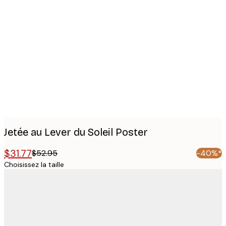
Product
images
Jetée au Lever du Soleil Poster
$31.77
$52.95
-40%*
Choisissez la taille