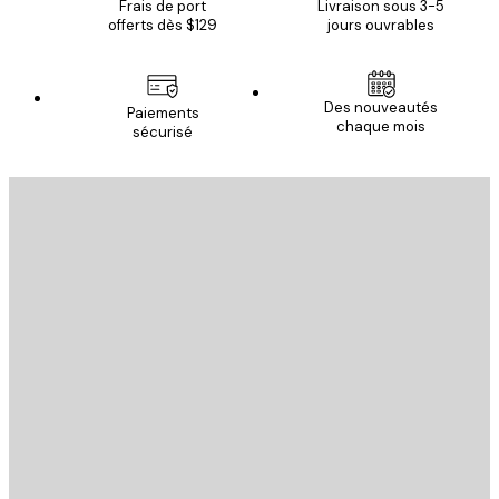
Frais de port
Livraison sous 3-5
offerts dès $129
jours ouvrables
Des nouveautés
Paiements
chaque mois
sécurisé
Email
ENVOYER
Store
Poster Store
Service Client