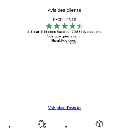
Avis des clients
EXCELLENTS
4.3 sur 5 étoiles
Basé sur 70881 évaluations.
Voir quelques avis ici.
Acheteur vérifié
Avis
des
Satisfaite !
clients
4 juin
Christelle K
Voir plus d’avis ici