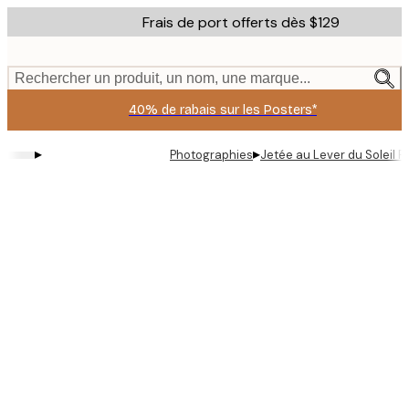
Skip
Frais de port offerts dès $129
to
main
content.
Rechercher un produit, un nom, une marque...
40% de rabais sur les Posters*
▸
▸
Photographies
Jetée au Lever du Soleil P