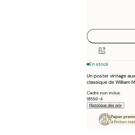
Frame
21x30 cm
options
30x40 cm
50x70 cm
En stock
Un poster vintage aux 
classique de William M
Cadre non inclus.
18556-4
Historique des prix
Papier premi
à finition mat