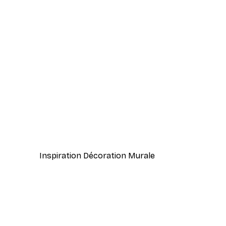
-40%*
Fleurs Aquarelle Affiche
À partir de $23.40
$39
Inspiration Décoration Murale