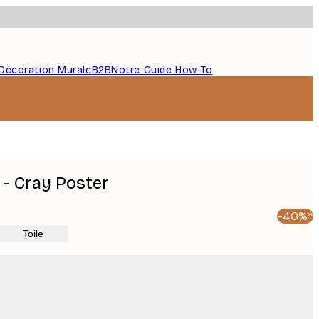
Décoration Murale
B2B
Notre Guide How-To
 - Cray Poster
-40%*
Toile