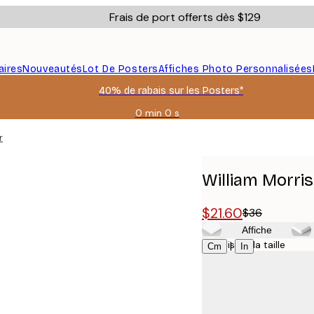
Frais de port offerts dès $129
aires
Nouveautés
Lot De Posters
Affiches Photo Personnalisées
40% de rabais sur les Posters*
0 min
0 s
Valable
jusqu'au
r
:
2026-
08-
William Morris
06
$21.60
$36
Affiche
Choisissez la taille
|
Cm
In