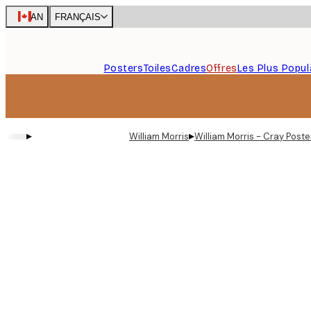
Skip
CAN
FRANÇAIS
to
main
content.
Posters
Toiles
Cadres
Offres
Les Plus Popul
▸
▸
William Morris
William Morris - Cray Poste