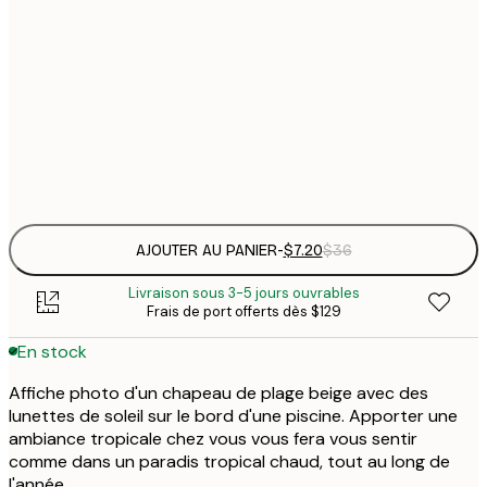
21x30 cm
$
50x70 cm
$
Frame
options
AJOUTER AU PANIER
-
$7.20
$36
Livraison sous 3-5 jours ouvrables
Frais de port offerts dès $129
En stock
Affiche photo d'un chapeau de plage beige avec des
lunettes de soleil sur le bord d'une piscine. Apporter une
ambiance tropicale chez vous vous fera vous sentir
comme dans un paradis tropical chaud, tout au long de
l'année.