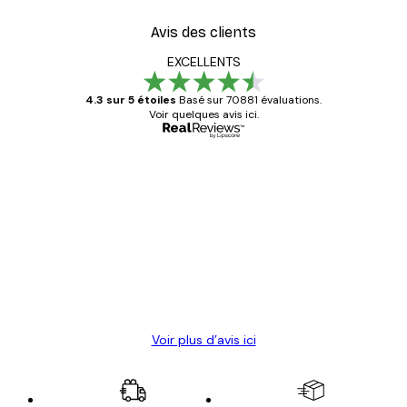
Avis des clients
EXCELLENTS
4.3 sur 5 étoiles
Basé sur 70881 évaluations.
Voir quelques avis ici.
Acheteur vérifié
Avis
des
Satisfaite !
clients
4 juin
Christelle K
Voir plus d’avis ici