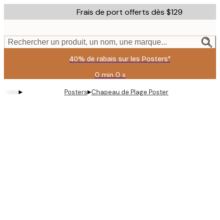
Skip
Frais de port offerts dès $129
to
main
content.
Rechercher un produit, un nom, une marque...
40% de rabais sur les Posters*
0 min
0 s
Valable
jusqu'au
▸
▸
Posters
Chapeau de Plage Poster
:
2026-
08-
06