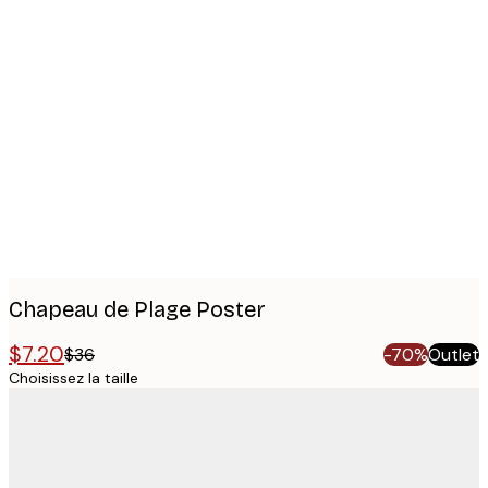
Product
images
Chapeau de Plage Poster
$7.20
$36
-70%
Outlet
Choisissez la taille