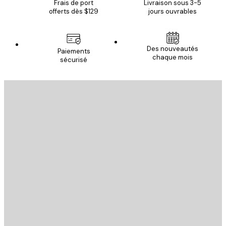
Frais de port
Livraison sous 3-5
offerts dès $129
jours ouvrables
Des nouveautés
Paiements
chaque mois
sécurisé
Email
ENVOYER
Store
Poster Store
Service Client