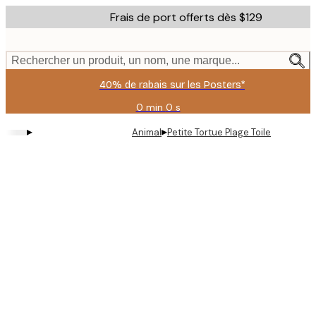
Skip
Frais de port offerts dès $129
to
main
content.
Rechercher un produit, un nom, une marque...
40% de rabais sur les Posters*
0 min
0 s
Valable
jusqu'au
▸
▸
Animal
Petite Tortue Plage Toile
:
2026-
08-
06