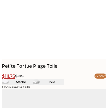
Product
images
Petite Tortue Plage Toile
$111.75
$149
-25%*
Affiche
Toile
Choisissez la taille