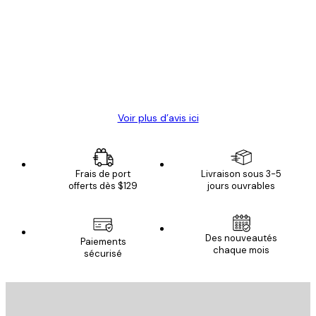
des
Satisfaite !
clients
4 juin
Christelle K
Voir plus d’avis ici
Frais de port
Livraison sous 3-5
offerts dès $129
jours ouvrables
Des nouveautés
Paiements
chaque mois
sécurisé