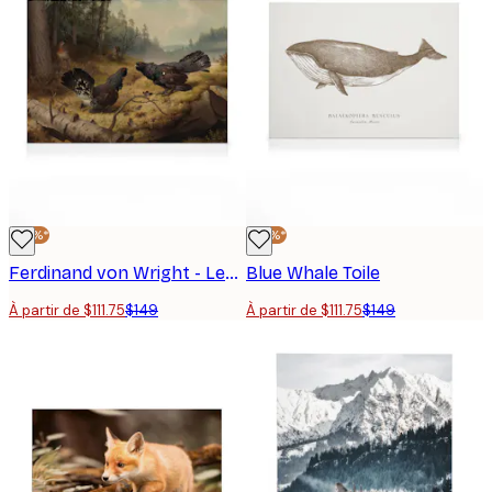
-25%*
-25%*
Ferdinand von Wright - Les Grands Tétras Combattants Toile
Blue Whale Toile
À partir de $111.75
$149
À partir de $111.75
$149