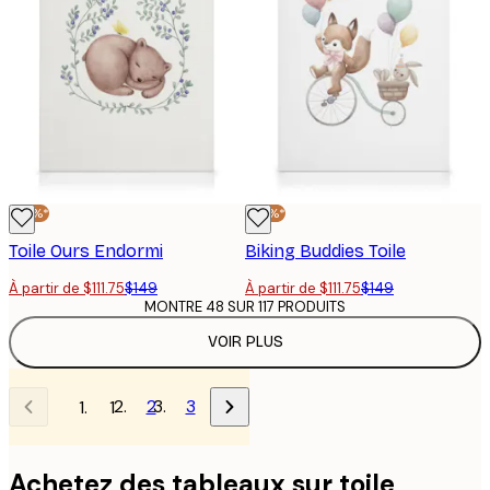
-25%*
-25%*
Toile Ours Endormi
Biking Buddies Toile
À partir de $111.75
$149
À partir de $111.75
$149
MONTRE 48 SUR 117 PRODUITS
VOIR PLUS
2
3
1
Achetez des tableaux sur toile