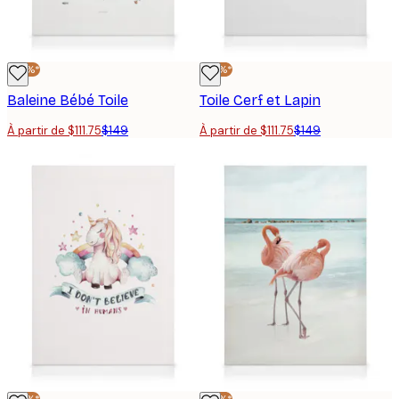
-25%*
-25%*
Baleine Bébé Toile
Toile Cerf et Lapin
À partir de $111.75
$149
À partir de $111.75
$149
-25%*
-25%*