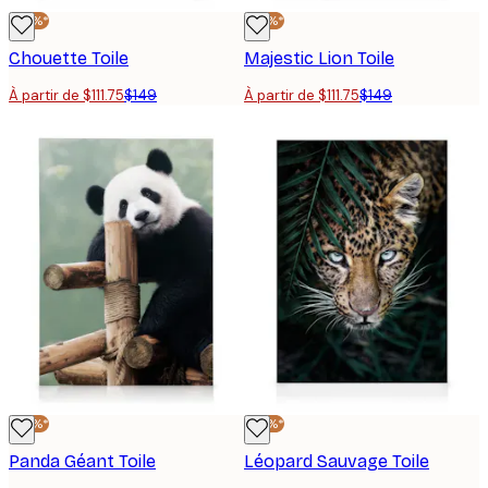
-25%*
-25%*
Chouette Toile
Majestic Lion Toile
À partir de $111.75
$149
À partir de $111.75
$149
-25%*
-25%*
Panda Géant Toile
Léopard Sauvage Toile