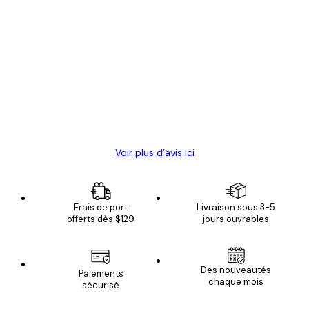
Acheteur vérifié
Avis
des
Satisfaite !
clients
4 juin
Christelle K
Voir plus d’avis ici
Frais de port
Livraison sous 3-5
offerts dès $129
jours ouvrables
Des nouveautés
Paiements
chaque mois
sécurisé