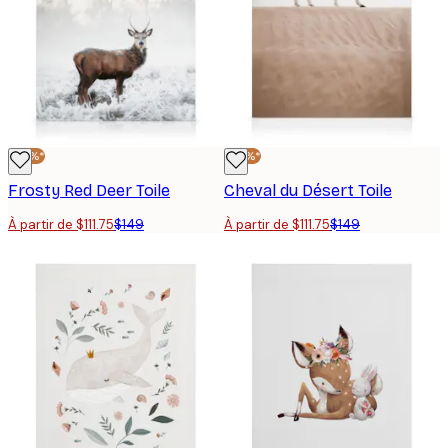
-25%*
-25%*
Frosty Red Deer Toile
Cheval du Désert Toile
À partir de $111.75
$149
À partir de $111.75
$149