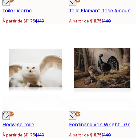
Toile Licorne
Toile Flamant Rose Amour
À partir de $111.75
$149
À partir de $111.75
$149
-25%*
-25%*
Hedwige Toile
Ferdinand von Wright - Grand Tétras en Parade Toile
À partir de $111.75
$149
À partir de $111.75
$149