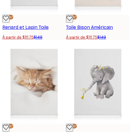
-25%*
-25%*
Renard et Lapin Toile
Toile Bison Américain
À partir de $111.75
$149
À partir de $111.75
$149
-25%*
-25%*