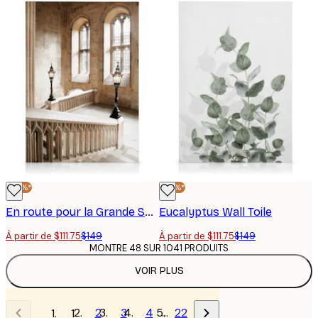
-25%*
-25%*
En route pour la Grande Salle Toile
Eucalyptus Wall Toile
À partir de $111.75
$149
À partir de $111.75
$149
MONTRE 48 SUR 1041 PRODUITS
VOIR PLUS
2
3
4
…
22
1