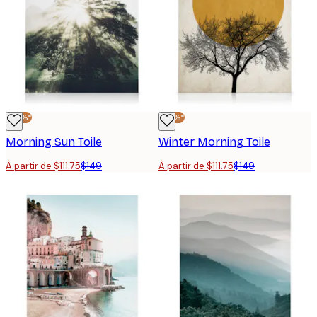
-25%*
-25%*
Morning Sun Toile
Winter Morning Toile
À partir de $111.75
$149
À partir de $111.75
$149