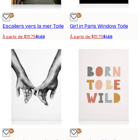
-25%*
-25%*
Escaliers vers la mer Toile
Girl in Paris Window Toile
À partir de $111.75
$149
À partir de $111.75
$149
-25%*
-25%*