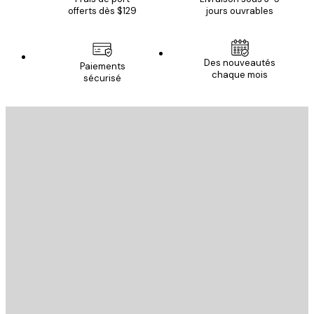
offerts dès $129
jours ouvrables
Des nouveautés
Paiements
chaque mois
sécurisé
Email
ENVOYER
Store
Poster Store
Service Client