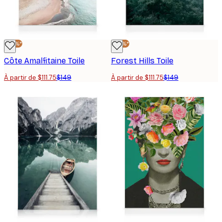
-25%*
-25%*
Côte Amalfitaine Toile
Forest Hills Toile
À partir de $111.75
$149
À partir de $111.75
$149