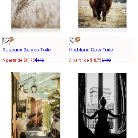
-25%*
-25%*
Roseaux Beiges Toile
Highland Cow Toile
À partir de $111.75
$149
À partir de $111.75
$149