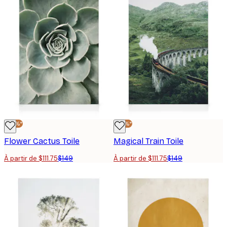
-25%*
-25%*
Flower Cactus Toile
Magical Train Toile
À partir de $111.75
$149
À partir de $111.75
$149