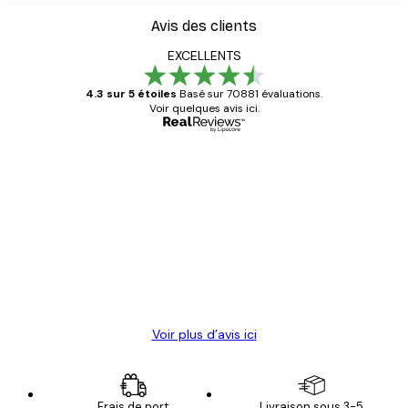
Avis des clients
EXCELLENTS
4.3 sur 5 étoiles
Basé sur 70881 évaluations.
Voir quelques avis ici.
Acheteur vérifié
Avis
des
Satisfaite !
clients
4 juin
Christelle K
Voir plus d’avis ici
Frais de port
Livraison sous 3-5