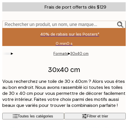
Skip
Frais de port offerts dès $129
to
main
content.
Rechercher un produit, un nom, une marque...
40% de rabais sur les Posters*
0 min
0 s
Valable
jusqu'au
▸
▸
Formats
30x40 cm
:
2026-
08-
30x40 cm
06
Vous recherchez une toile de 30 x 40cm ? Alors vous êtes
au bon endroit. Nous avons rassemblé ici toutes les toiles
de 30 x 40 cm pour vous permettre de décorer facilement
votre intérieur. Faites votre choix parmi des motifs aussi
beaux que variés pour trouver la combinaison parfaite !
Toutes les catégories
Filtrer et trier